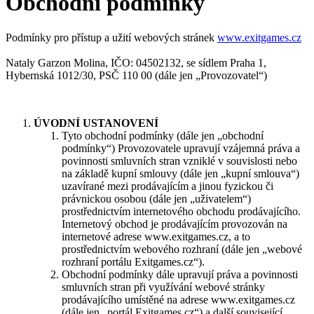
Obchodní podmínky
Podmínky pro přístup a užití webových stránek
www.exitgames.cz
Nataly Garzon Molina, IČO: 04502132, se sídlem Praha 1,
Hybernská 1012/30, PSČ 110 00 (dále jen „Provozovatel“)
ÚVODNÍ USTANOVENÍ
Tyto obchodní podmínky (dále jen „obchodní
podmínky“) Provozovatele upravují vzájemná práva a
povinnosti smluvních stran vzniklé v souvislosti nebo
na základě kupní smlouvy (dále jen „kupní smlouva“)
uzavírané mezi prodávajícím a jinou fyzickou či
právnickou osobou (dále jen „uživatelem“)
prostřednictvím internetového obchodu prodávajícího.
Internetový obchod je prodávajícím provozován na
internetové adrese www.exitgames.cz, a to
prostřednictvím webového rozhraní (dále jen „webové
rozhraní portálu Exitgames.cz“).
Obchodní podmínky dále upravují práva a povinnosti
smluvních stran při využívání webové stránky
prodávajícího umístěné na adrese www.exitgames.cz
(dále jen „portál Exitgames.cz“) a další související