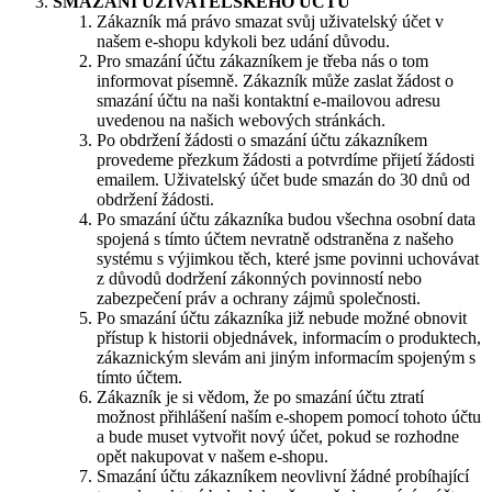
SMAZÁNÍ UŽIVATELSKÉHO ÚČTU
Zákazník má právo smazat svůj uživatelský účet v
našem e-shopu kdykoli bez udání důvodu.
Pro smazání účtu zákazníkem je třeba nás o tom
informovat písemně. Zákazník může zaslat žádost o
smazání účtu na naši kontaktní e-mailovou adresu
uvedenou na našich webových stránkách.
Po obdržení žádosti o smazání účtu zákazníkem
provedeme přezkum žádosti a potvrdíme přijetí žádosti
emailem. Uživatelský účet bude smazán do 30 dnů od
obdržení žádosti.
Po smazání účtu zákazníka budou všechna osobní data
spojená s tímto účtem nevratně odstraněna z našeho
systému s výjimkou těch, které jsme povinni uchovávat
z důvodů dodržení zákonných povinností nebo
zabezpečení práv a ochrany zájmů společnosti.
Po smazání účtu zákazníka již nebude možné obnovit
přístup k historii objednávek, informacím o produktech,
zákaznickým slevám ani jiným informacím spojeným s
tímto účtem.
Zákazník je si vědom, že po smazání účtu ztratí
možnost přihlášení naším e-shopem pomocí tohoto účtu
a bude muset vytvořit nový účet, pokud se rozhodne
opět nakupovat v našem e-shopu.
Smazání účtu zákazníkem neovlivní žádné probíhající