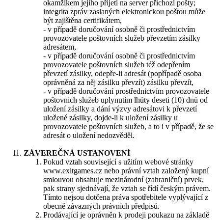
okamžikem jejího přijetí na server příchozí pošty;
integrita zpráv zaslaných elektronickou poštou může
být zajištěna certifikátem,
- v případě doručování osobně či prostřednictvím
provozovatele poštovních služeb převzetím zásilky
adresátem,
- v případě doručování osobně či prostřednictvím
provozovatele poštovních služeb též odepřením
převzetí zásilky, odepře-li adresát (popřípadě osoba
oprávněná za něj zásilku převzít) zásilku převzít,
- v případě doručování prostřednictvím provozovatele
poštovních služeb uplynutím lhůty deseti (10) dnů od
uložení zásilky a dání výzvy adresátovi k převzetí
uložené zásilky, dojde-li k uložení zásilky u
provozovatele poštovních služeb, a to i v případě, že se
adresát o uložení nedozvěděl.
ZÁVEREČNÁ USTANOVENÍ
Pokud vztah související s užitím webové stránky
www.exitgames.cz nebo právní vztah založený kupní
smlouvou obsahuje mezinárodní (zahraniční) prvek,
pak strany sjednávají, že vztah se řídí českým právem.
Tímto nejsou dotčena práva spotřebitele vyplývající z
obecně závazných právních předpisů.
Prodávající je oprávněn k prodeji poukazu na základě