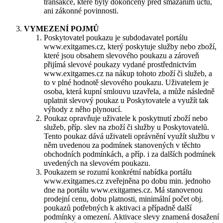
transakce, které byly dokončeny před smazáním účtu,
ani zákonné povinnosti.
VYMEZENÍ POJMŮ
Poskytovatel poukazu je subdodavatel portálu
www.exitgames.cz, který poskytuje služby nebo zboží,
které jsou obsahem slevového poukazu a zároveň
přijímá slevové poukazy vydané prostřednictvím
www.exitgames.cz na nákup tohoto zboží či služeb, a
to v plné hodnotě slevového poukazu. Uživatelem je
osoba, která kupní smlouvu uzavřela, a může následně
uplatnit slevový poukaz u Poskytovatele a využít tak
výhody z něho plynoucí.
Poukaz opravňuje uživatele k poskytnutí zboží nebo
služeb, příp. slev na zboží či služby u Poskytovatelů.
Tento poukaz dává uživateli oprávnění využít službu v
něm uvedenou za podmínek stanovených v těchto
obchodních podmínkách, a příp. i za dalších podmínek
uvedených na slevovém poukazu.
Poukazem se rozumí konkrétní nabídka portálu
www.exitgames.cz zveřejněna po dobu min. jednoho
dne na portálu www.exitgames.cz. Má stanovenou
prodejní cenu, dobu platnosti, minimální počet obj.
poukazů potřebných k aktivaci a případně další
podmínky a omezení. Aktivace slevy znamená dosažení