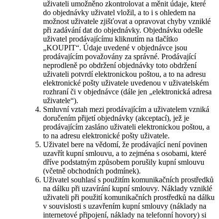
uživateli umožněno zkontrolovat a měnit údaje, které
do objednávky uživatel vložil, a to i s ohledem na
možnost uživatele zjišťovat a opravovat chyby vzniklé
při zadávání dat do objednávky. Objednávku odešle
uživatel prodávajícímu kliknutím na tlačítko
„KOUPIT“. Údaje uvedené v objednávce jsou
prodávajícím považovány za správné. Prodávající
neprodleně po obdržení objednávky toto obdržení
uživateli potvrdí elektronickou poštou, a to na adresu
elektronické pošty uživatele uvedenou v uživatelském
rozhraní či v objednávce (dále jen „elektronická adresa
uživatele“).
Smluvní vztah mezi prodávajícím a uživatelem vzniká
doručením přijetí objednávky (akceptací), jež je
prodávajícím zasláno uživateli elektronickou poštou, a
to na adresu elektronické pošty uživatele.
Uživatel bere na vědomí, že prodávající není povinen
uzavřít kupní smlouvu, a to zejména s osobami, které
dříve podstatným způsobem porušily kupní smlouvu
(včetně obchodních podmínek).
Uživatel souhlasí s použitím komunikačních prostředků
na dálku při uzavírání kupní smlouvy. Náklady vzniklé
uživateli při použití komunikačních prostředků na dálku
v souvislosti s uzavřením kupní smlouvy (náklady na
internetové připojení, náklady na telefonní hovory) si