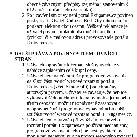
obecně závaznými předpisy (zejména ustanovením §
612 a násl. občanského zákoníku).
Po uzavření smlouvy není portál Exitgames.cz povinen
poskytovat uživateli žádné další služby mimo dodání
poukazu elektronickou cestou. Veškeré reklamace je
uživatel povinen uplatnit písemně či e-mailem na
fyzickou či e-mailovou adresu provozovatele portálu
Exitgames.cz.
DALŠÍ PRÁVA A POVINNOSTI SMLUVNÍCH
STRAN
​Uživatele opravňuje k čerpání služby uvedené v
nabídce zaplacením celé kupní ceny.
Uživatel bere na vědomí, že programové vybavení a
další součásti tvořící webové rozhraní portálu
Exitgames.cz (včetně fotografií) jsou chráněny
autorským právem. Uživatel se zavazuje, že nebude
vykonávat žádnou činnost, která by mohla jemu nebo
třetím osobám umožnit neoprávněně zasahovat či
neoprávněně užít programové vybavení nebo další
součásti tvořící webové rozhraní portálu Exitgames.cz.
Uživatel není oprávněn při využívání webového
rozhraní portálu Exitgames.cz používat mechanismy,
programové vybavení nebo jiné postupy, které by
mohly mít negativní vliv na provoz webového rozhraní