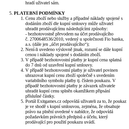
hradí uživatel sám.
PLATEBNÍ PODMÍNKY
​Cenu zboží nebo služby a případné náklady spojené s
dodáním zboží dle kupní smlouvy může uživatel
uhradit prodávajícímu následujícími způsoby:
- bezhotovostně převodem na účet prodávajícího
č. 2700648536/2010, vedený u společnosti Fio banka,
a.s. (dále jen „účet prodávajícího“);
Není-li uvedeno výslovně jinak, rozumí se dále kupní
cenou i náklady spojené s dodáním zboží.
V případě bezhotovostní platby je kupní cena splatná
do 7 dnů od uzavření kupní smlouvy.
V případě bezhotovostní platby je uživatel povinen
uhrazovat kupní cenu zboží společně s uvedením
variabilního symbolu platby tj. číslem poukazu. V
případě bezhotovostní platby je závazek uživatele
uhradit kupní cenu splněn okamžikem připsání
příslušné částky.
Portál Exitgames.cz odpovídá uživateli za to, že poukaz
je ve shodě s kupní smlouvou, zejména, že obsahuje
právo na plnění uvedené v nabídce, že odpovídá
požadavkům právních předpisů a účelu, který
prodávající pro použití poukazu uvádí.