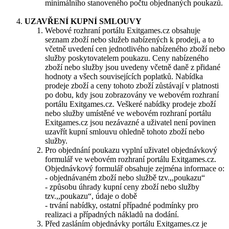
minimálního stanoveného počtu objednaných poukazů.
UZAVŘENÍ KUPNÍ SMLOUVY
Webové rozhraní portálu Exitgames.cz obsahuje
seznam zboží nebo služeb nabízených k prodeji, a to
včetně uvedení cen jednotlivého nabízeného zboží nebo
služby poskytovatelem poukazu. Ceny nabízeného
zboží nebo služby jsou uvedeny včetně daně z přidané
hodnoty a všech souvisejících poplatků. Nabídka
prodeje zboží a ceny tohoto zboží zůstávají v platnosti
po dobu, kdy jsou zobrazovány ve webovém rozhraní
portálu Exitgames.cz. Veškeré nabídky prodeje zboží
nebo služby umístěné ve webovém rozhraní portálu
Exitgames.cz jsou nezávazné a uživatel není povinen
uzavřít kupní smlouvu ohledně tohoto zboží nebo
služby.
Pro objednání poukazu vyplní uživatel objednávkový
formulář ve webovém rozhraní portálu Exitgames.cz.
Objednávkový formulář obsahuje zejména informace o:
- objednávaném zboží nebo službě tzv.,,poukazu“
- způsobu úhrady kupní ceny zboží nebo služby
tzv.,,poukazu“, údaje o době
- trvání nabídky, ostatní případné podmínky pro
realizaci a případných nákladů na dodání.
Před zasláním objednávky portálu Exitgames.cz je