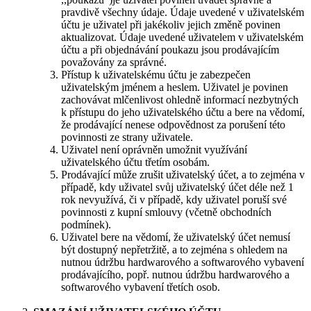
pravdivě všechny údaje. Údaje uvedené v uživatelském
účtu je uživatel při jakékoliv jejich změně povinen
aktualizovat. Údaje uvedené uživatelem v uživatelském
účtu a při objednávání poukazu jsou prodávajícím
považovány za správné.
Přístup k uživatelskému účtu je zabezpečen
uživatelským jménem a heslem. Uživatel je povinen
zachovávat mlčenlivost ohledně informací nezbytných
k přístupu do jeho uživatelského účtu a bere na vědomí,
že prodávající nenese odpovědnost za porušení této
povinnosti ze strany uživatele.
Uživatel není oprávněn umožnit využívání
uživatelského účtu třetím osobám.
Prodávající může zrušit uživatelský účet, a to zejména v
případě, kdy uživatel svůj uživatelský účet déle než 1
rok nevyužívá, či v případě, kdy uživatel poruší své
povinnosti z kupní smlouvy (včetně obchodních
podmínek).
Uživatel bere na vědomí, že uživatelský účet nemusí
být dostupný nepřetržitě, a to zejména s ohledem na
nutnou údržbu hardwarového a softwarového vybavení
prodávajícího, popř. nutnou údržbu hardwarového a
softwarového vybavení třetích osob.