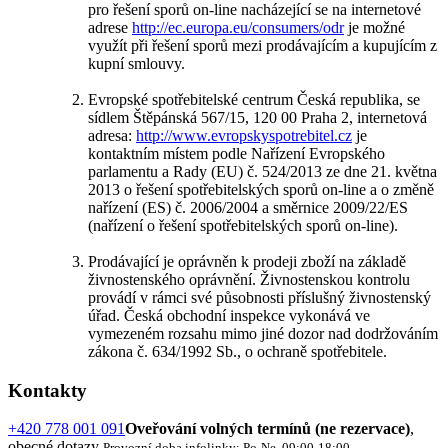
pro řešení sporů on-line nacházející se na internetové
adrese
http://ec.europa.eu/consumers/odr
je možné
využít při řešení sporů mezi prodávajícím a kupujícím z
kupní smlouvy.
Evropské spotřebitelské centrum Česká republika, se
sídlem Štěpánská 567/15, 120 00 Praha 2, internetová
adresa:
http://www.evropskyspotrebitel.cz
je
kontaktním místem podle Nařízení Evropského
parlamentu a Rady (EU) č. 524/2013 ze dne 21. května
2013 o řešení spotřebitelských sporů on-line a o změně
nařízení (ES) č. 2006/2004 a směrnice 2009/22/ES
(nařízení o řešení spotřebitelských sporů on-line).
Prodávající je oprávněn k prodeji zboží na základě
živnostenského oprávnění. Živnostenskou kontrolu
provádí v rámci své působnosti příslušný živnostenský
úřad. Česká obchodní inspekce vykonává ve
vymezeném rozsahu mimo jiné dozor nad dodržováním
zákona č. 634/1992 Sb., o ochraně spotřebitele.
Kontakty
+420 778 001 091
Oveřování volných termínů (ne rezervace)
,
obecné dotazy
Provozní doba infolinky: Po-Ne, 09:00-18:00