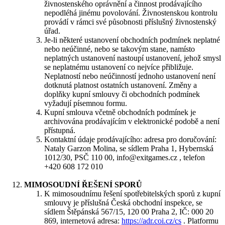
živnostenského oprávnění a činnost prodávajícího
nepodléhá jinému povolování. Živnostenskou kontrolu
provádí v rámci své působnosti příslušný živnostenský
úřad.
Je-li některé ustanovení obchodních podmínek neplatné
nebo neúčinné, nebo se takovým stane, namísto
neplatných ustanovení nastoupí ustanovení, jehož smysl
se neplatnému ustanovení co nejvíce přibližuje.
Neplatností nebo neúčinností jednoho ustanovení není
dotknutá platnost ostatních ustanovení. Změny a
doplňky kupní smlouvy či obchodních podmínek
vyžadují písemnou formu.
Kupní smlouva včetně obchodních podmínek je
archivována prodávajícím v elektronické podobě a není
přístupná.
Kontaktní údaje prodávajícího: adresa pro doručování:
Nataly Garzon Molina, se sídlem Praha 1, Hybernská
1012/30, PSČ 110 00, info@exitgames.cz , telefon
+420 608 172 010
MIMOSOUDNÍ ŘEŠENÍ SPORŮ
K mimosoudnímu řešení spotřebitelských sporů z kupní
smlouvy je příslušná Česká obchodní inspekce, se
sídlem Štěpánská 567/15, 120 00 Praha 2, IČ: 000 20
869, internetová adresa:
https://adr.coi.cz/cs
. Platformu