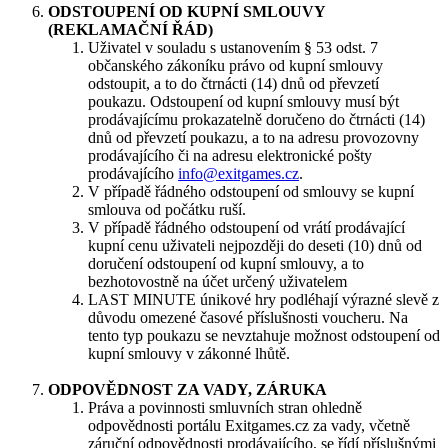
ODSTOUPENÍ OD KUPNÍ SMLOUVY
(REKLAMAČNÍ ŘÁD)
Uživatel v souladu s ustanovením § 53 odst. 7
občanského zákoníku právo od kupní smlouvy
odstoupit, a to do čtrnácti (14) dnů od převzetí
poukazu. Odstoupení od kupní smlouvy musí být
prodávajícímu prokazatelně doručeno do čtrnácti (14)
dnů od převzetí poukazu, a to na adresu provozovny
prodávajícího či na adresu elektronické pošty
prodávajícího
info@exitgames.cz
.
V případě řádného odstoupení od smlouvy se kupní
smlouva od počátku ruší.
V případě řádného odstoupení od vrátí prodávající
kupní cenu uživateli nejpozději do deseti (10) dnů od
doručení odstoupení od kupní smlouvy, a to
bezhotovostně na účet určený uživatelem
LAST MINUTE únikové hry podléhají výrazné slevě z
důvodu omezené časové příslušnosti voucheru. Na
tento typ poukazu se nevztahuje možnost odstoupení od
kupní smlouvy v zákonné lhůtě.
ODPOVĚDNOST ZA VADY, ZÁRUKA
Práva a povinnosti smluvních stran ohledně
odpovědnosti portálu Exitgames.cz za vady, včetně
záruční odpovědnosti prodávajícího, se řídí příslušnými