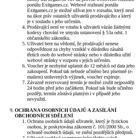
portálu Exitgames.cz. Webové rozhraní portálu
Exitgames.cz je možné užívat jen v rozsahu, který není
na úkor práv ostatních uživatelů prodávajícího a který
je v souladu s jeho určením.
Prodávající není ve vztahu k uživateli vázán žádnými
kodexy chování ve smyslu ustanovení § 53a odst. 1
občanského zákoníku.
Uživatel bere na vědomí, že prodávající nenese
odpovědnost za chyby vzniklé v důsledku zásahů
třetích osob do webové stránky nebo v důsledku užití
webové stránky v rozporu s jejich určením.
Voucher je nezbytné uplatnit do 12 měsíců od data jeho
zakoupení. Pokud tak nebude učiněno bez písemně (e-
mailem) smluvených výjimek, voucher expiruje.
Závazně rezervovaný termín je možné zrušit nejpozději
24 hodin před jeho začátkem. Pokud tak bude učiněno
později, termín zůstává platným i v případě jeho
nevyužití.
OCHRANA OSOBNÍCH ÚDAJŮ A ZASÍLÁNÍ
OBCHODNÍCH SDĚLENÍ
​Ochrana osobních údajů uživatele, který je fyzickou
osobou, je poskytována zákonem č. 101/2000 Sb., o
ochraně osobních údajů, ve znění pozdějších předpisů.
Uživatel souhlasí se zpracováním těchto svých