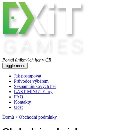
Portál únikových her v ČR
toggle menu
Jak postupovat
Průvodce výběrem
Seznam únikových her
LAST MINUTE hry
FAQ
Kontakty
Účet
Domů
>
Obchodní podmínky