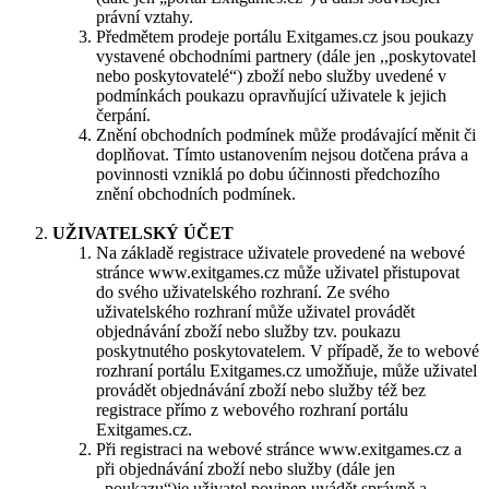
právní vztahy.
Předmětem prodeje portálu Exitgames.cz jsou poukazy
vystavené obchodními partnery (dále jen ,,poskytovatel
nebo poskytovatelé“) zboží nebo služby uvedené v
podmínkách poukazu opravňující uživatele k jejich
čerpání.
Znění obchodních podmínek může prodávající měnit či
doplňovat. Tímto ustanovením nejsou dotčena práva a
povinnosti vzniklá po dobu účinnosti předchozího
znění obchodních podmínek.
UŽIVATELSKÝ ÚČET
Na základě registrace uživatele provedené na webové
stránce www.exitgames.cz může uživatel přistupovat
do svého uživatelského rozhraní. Ze svého
uživatelského rozhraní může uživatel provádět
objednávání zboží nebo služby tzv. poukazu
poskytnutého poskytovatelem. V případě, že to webové
rozhraní portálu Exitgames.cz umožňuje, může uživatel
provádět objednávání zboží nebo služby též bez
registrace přímo z webového rozhraní portálu
Exitgames.cz.
Při registraci na webové stránce www.exitgames.cz a
při objednávání zboží nebo služby (dále jen
,,poukazu“)je uživatel povinen uvádět správně a