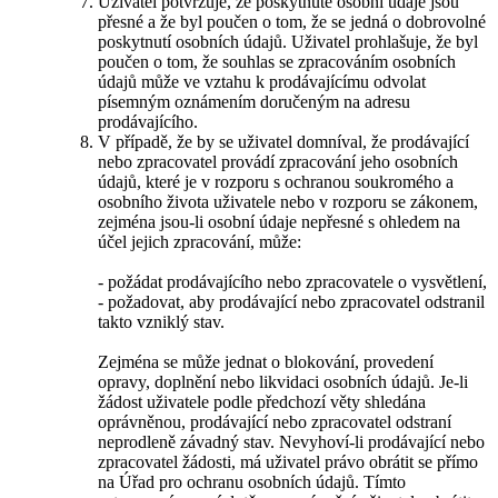
Uživatel potvrzuje, že poskytnuté osobní údaje jsou
přesné a že byl poučen o tom, že se jedná o dobrovolné
poskytnutí osobních údajů. Uživatel prohlašuje, že byl
poučen o tom, že souhlas se zpracováním osobních
údajů může ve vztahu k prodávajícímu odvolat
písemným oznámením doručeným na adresu
prodávajícího.
V případě, že by se uživatel domníval, že prodávající
nebo zpracovatel provádí zpracování jeho osobních
údajů, které je v rozporu s ochranou soukromého a
osobního života uživatele nebo v rozporu se zákonem,
zejména jsou-li osobní údaje nepřesné s ohledem na
účel jejich zpracování, může:
- požádat prodávajícího nebo zpracovatele o vysvětlení,
- požadovat, aby prodávající nebo zpracovatel odstranil
takto vzniklý stav.
Zejména se může jednat o blokování, provedení
opravy, doplnění nebo likvidaci osobních údajů. Je-li
žádost uživatele podle předchozí věty shledána
oprávněnou, prodávající nebo zpracovatel odstraní
neprodleně závadný stav. Nevyhoví-li prodávající nebo
zpracovatel žádosti, má uživatel právo obrátit se přímo
na Úřad pro ochranu osobních údajů. Tímto