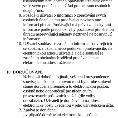
ustanovením není dotčeno oprávnění uživatele obrátit
se se svým podnětem na Úřad pro ochranu osobních
údajů přímo.
Požádá-li uživatel o informaci o zpracování svých
osobních údajů, je mu prodávající povinen tuto
informaci předat. Prodávající má právo za poskytnutí
informace podle předchozí věty požadovat přiměřenou
úhradu nepřevyšující náklady nezbytné na poskytnutí
informace.
Uživatel souhlasí se zasíláním informací souvisejících
se zbožím, službami nebo podnikem prodávajícího na
elektronickou adresu uživatele a dále souhlasí se
zasíláním obchodních sdělení prodávajícím na
elektronickou adresu uživatele.
DORUČOVÁNÍ
​Nebude-li dohodnuto jinak, veškerá korespondence
související s kupní smlouvou musí být druhé smluvní
straně doručena písemně, a to elektronickou poštou,
osobně nebo doporučeně prostřednictvím
provozovatele poštovních služeb (dle volby
odesílatele). Uživateli je doručováno na adresu
elektronické pošty uvedenou v jeho uživatelském účtu.
Zpráva je doručena:
- v případě doručování elektronickou poštou