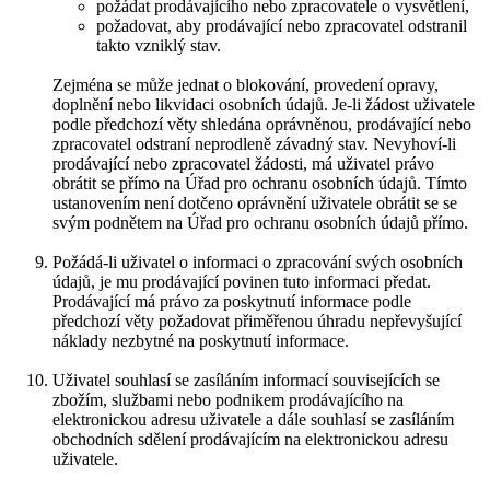
požádat prodávajícího nebo zpracovatele o vysvětlení,
požadovat, aby prodávající nebo zpracovatel odstranil
takto vzniklý stav.
Zejména se může jednat o blokování, provedení opravy,
doplnění nebo likvidaci osobních údajů. Je-li žádost uživatele
podle předchozí věty shledána oprávněnou, prodávající nebo
zpracovatel odstraní neprodleně závadný stav. Nevyhoví-li
prodávající nebo zpracovatel žádosti, má uživatel právo
obrátit se přímo na Úřad pro ochranu osobních údajů. Tímto
ustanovením není dotčeno oprávnění uživatele obrátit se se
svým podnětem na Úřad pro ochranu osobních údajů přímo.
Požádá-li uživatel o informaci o zpracování svých osobních
údajů, je mu prodávající povinen tuto informaci předat.
Prodávající má právo za poskytnutí informace podle
předchozí věty požadovat přiměřenou úhradu nepřevyšující
náklady nezbytné na poskytnutí informace.
Uživatel souhlasí se zasíláním informací souvisejících se
zbožím, službami nebo podnikem prodávajícího na
elektronickou adresu uživatele a dále souhlasí se zasíláním
obchodních sdělení prodávajícím na elektronickou adresu
uživatele.