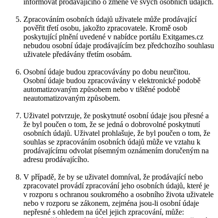
informovat prodávajícího o změně ve svých osobních údajích.
Zpracováním osobních údajů uživatele může prodávající
pověřit třetí osobu, jakožto zpracovatele. Kromě osob
poskytující plnění uvedené v nabídce portálu Exitgames.cz
nebudou osobní údaje prodávajícím bez předchozího souhlasu
uživatele předávány třetím osobám.
Osobní údaje budou zpracovávány po dobu neurčitou.
Osobní údaje budou zpracovávány v elektronické podobě
automatizovaným způsobem nebo v tištěné podobě
neautomatizovaným způsobem.
Uživatel potvrzuje, že poskytnuté osobní údaje jsou přesné a
že byl poučen o tom, že se jedná o dobrovolné poskytnutí
osobních údajů. Uživatel prohlašuje, že byl poučen o tom, že
souhlas se zpracováním osobních údajů může ve vztahu k
prodávajícímu odvolat písemným oznámením doručeným na
adresu prodávajícího.
V případě, že by se uživatel domníval, že prodávající nebo
zpracovatel provádí zpracování jeho osobních údajů, které je
v rozporu s ochranou soukromého a osobního života uživatele
nebo v rozporu se zákonem, zejména jsou-li osobní údaje
nepřesné s ohledem na účel jejich zpracování, může: