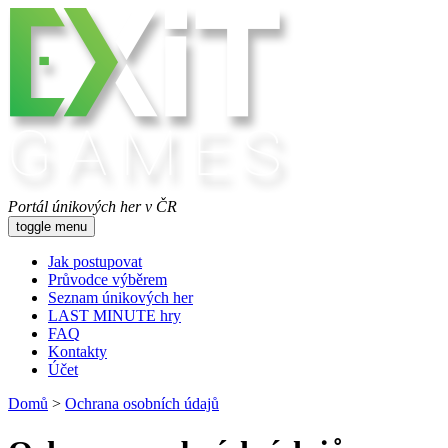
Portál únikových her v ČR
toggle menu
Jak postupovat
Průvodce výběrem
Seznam únikových her
LAST MINUTE hry
FAQ
Kontakty
Účet
Domů
>
Ochrana osobních údajů