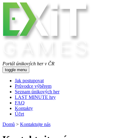
Portál únikových her v ČR
toggle menu
Jak postupovat
Průvodce výběrem
Seznam únikových her
LAST MINUTE hry
FAQ
Kontakty
Účet
Domů
>
Kontaktujte nás