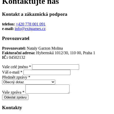
Kontaktujte nás
Kontakt a zákaznická podpora
telefon:
+420 778 001 091
e-mail:
info@exitgames.cz
Provozovatel
Provozovatel:
Nataly Garzon Molina
Fakturační adresa:
Hybernská 1012/30, 110 00, Praha 1
IČ:
04502132
Vaše celé jméno
*
Váš e-mail
*
Předmět zprávy
*
Vaše zpráva
*
Odeslat zprávu
Kontakty