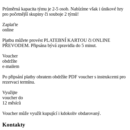
Márnice
Průměrná kapacita týmu je 2-5 osob. Nabízíme však i únikové hry
pro početnější skupiny či souboje 2 týmů!
Na Výsluní 5518
Zlín
Zaplaťte
online
Platbu můžete provést PLATEBNÍ KARTOU či ONLINE
PŘEVODEM. Připsána bývá zpravidla do 5 minut.
Voucher
obdržíte
e-mailem
Po připsání platby obratem obdržíte PDF voucher s instrukcemi pro
rezervaci termínu.
Využijte
voucher do
12 měsíců
Voucher může využít kupující i kdokoliv obdarovaný.
Kontakty