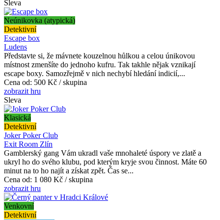
Sleva
Neúnikovka (atypická)
Detektivní
Escape box
Ludens
Představte si, že mávnete kouzelnou hůlkou a celou únikovou
místnost zmenšíte do jednoho kufru. Tak takhle nějak vznikají
escape boxy. Samozřejmě v nich nechybí hledání indicií,...
Cena od:
500 Kč / skupina
zobrazit hru
Sleva
Klasická
Detektivní
Joker Poker Club
Exit Room Zlín
Gamblerský gang Vám ukradl vaše mnohaleté úspory ve zlatě a
ukryl ho do svého klubu, pod kterým kryje svou činnost. Máte 60
minut na to ho najít a získat zpět. Čas se...
Cena od:
1 080 Kč / skupina
zobrazit hru
Venkovní
Detektivní