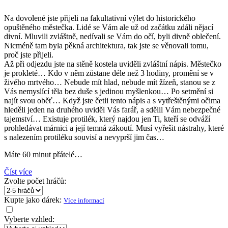
Na dovolené jste přijeli na fakultativní výlet do historického
opuštěného městečka. Lidé se Vám ale už od začátku zdáli nějací
divní. Mluvili zvláštně, nedívali se Vám do očí, byli divně oblečení.
Nicméně tam byla pěkná architektura, tak jste se věnovali tomu,
proč jste přijeli.
Až při odjezdu jste na stěně kostela uviděli zvláštní nápis. Městečko
je prokleté… Kdo v něm zůstane déle než 3 hodiny, promění se v
živého mrtvého… Nebude mít hlad, nebude mít žízeň, stanou se z
Vás nemyslící těla bez duše s jedinou myšlenkou… Po setmění si
najít svou oběť… Když jste četli tento nápis a s vytřeštěnými očima
hleděli jeden na druhého uviděl Vás farář, a sdělil Vám nebezpečné
tajemství… Existuje protilék, který najdou jen Ti, kteří se odváží
prohledávat márnici a její temná zákoutí. Musí vyřešit nástrahy, které
s nalezením protiléku souvisí a nevyprší jim čas…
Máte 60 minut přátelé…
Číst více
Zvolte počet hráčů:
Kupte jako dárek:
Více informací
Vyberte vzhled: