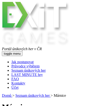
Portál únikových her v ČR
toggle menu
Jak postupovat
Průvodce výběrem
Seznam únikových her
LAST MINUTE hry
FAQ
Kontakty
Účet
Domů
>
Seznam únikových her
>
Márnice