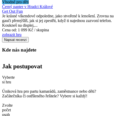
Vhodné pro děti
Černý panter v Hradci Králové
Get Out Fun
Je krásné víkendové odpoledne, jako stvořené k lenošení. Zrovna na
gauči přemýšlíš, jak si jej zpestřit, když ti najednou zazvoní telefon.
Koukneš na displej,...
Cena od:
1 099 Kč / skupina
zobrazit hru
Napsat recenzi
Kde nás najdete
Jak postupovat
Vyberte
si hru
Úniková hra pro partu kamarádů, zaměstnance nebo děti?
Začátečníka či ostříleného řešitele? Vybere si každý!
Zvolte
počet
osob