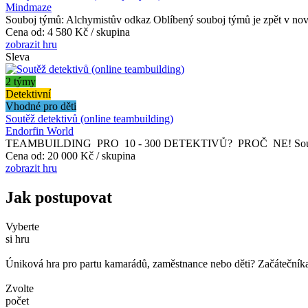
Mindmaze
Souboj týmů: Alchymistův odkaz Oblíbený souboj týmů je zpět v nov
Cena od:
4 580 Kč / skupina
zobrazit hru
Sleva
2 týmy
Detektivní
Vhodné pro děti
Soutěž detektivů (online teambuilding)
Endorfin World
TEAMBUILDING PRO 10 - 300 DETEKTIVŮ? PROČ NE! Soutěž detekti
Cena od:
20 000 Kč / skupina
zobrazit hru
Jak postupovat
Vyberte
si hru
Úniková hra pro partu kamarádů, zaměstnance nebo děti? Začátečníka č
Zvolte
počet