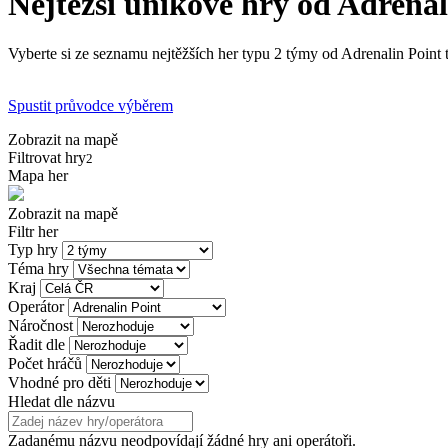
Nejtěžší únikové hry od Adrenal
Vyberte si ze seznamu nejtěžších her typu 2 týmy od Adrenalin Point t
Spustit průvodce výběrem
Zobrazit na mapě
Filtrovat hry
2
Mapa her
Zobrazit na mapě
Filtr her
Typ hry
Téma hry
Kraj
Operátor
Náročnost
Řadit dle
Počet hráčů
Vhodné pro děti
Hledat dle názvu
Zadanému názvu neodpovídají žádné hry ani operátoři.