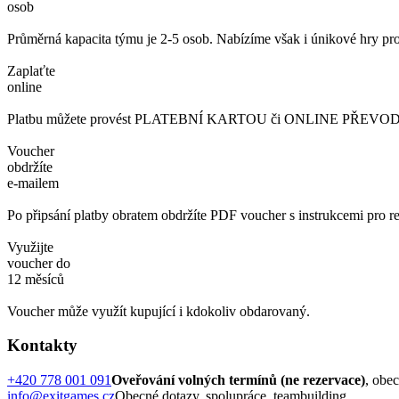
osob
Průměrná kapacita týmu je 2-5 osob. Nabízíme však i únikové hry pro
Zaplaťte
online
Platbu můžete provést PLATEBNÍ KARTOU či ONLINE PŘEVODEM. 
Voucher
obdržíte
e-mailem
Po připsání platby obratem obdržíte PDF voucher s instrukcemi pro re
Využijte
voucher do
12 měsíců
Voucher může využít kupující i kdokoliv obdarovaný.
Kontakty
+420 778 001 091
Oveřování volných termínů (ne rezervace)
, obe
info@exitgames.cz
Obecné dotazy, spolupráce, teambuilding