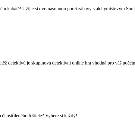
ém kabátě! Užijte si dvojnásobnou porci zábavy s alchymistovým Soub
vů je skupinová detektivní online hra vhodná pro váš početný tý
i ostříleného řešitele? Vybere si každý!