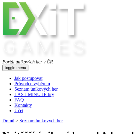
Portál únikových her v ČR
toggle menu
Jak postupovat
Průvodce výběrem
Seznam únikových her
LAST MINUTE hry
FAQ
Kontakty
Účet
Domů
>
Seznam únikových her