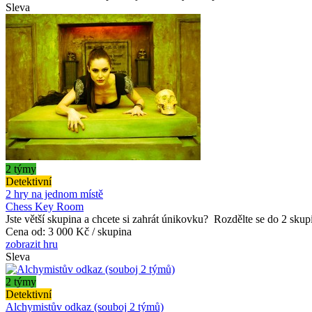
Sleva
2 týmy
Detektivní
2 hry na jednom místě
Chess Key Room
Jste větší skupina a chcete si zahrát únikovku? Rozdělte se do 2 skupin
Cena od:
3 000 Kč / skupina
zobrazit hru
Sleva
2 týmy
Detektivní
Alchymistův odkaz (souboj 2 týmů)