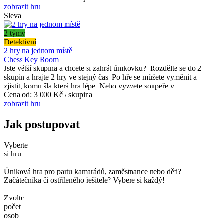
zobrazit hru
Sleva
2 týmy
Detektivní
2 hry na jednom místě
Chess Key Room
Jste větší skupina a chcete si zahrát únikovku? Rozdělte se do 2
skupin a hrajte 2 hry ve stejný čas. Po hře se můžete vyměnit a
zjistit, komu šla která hra lépe. Nebo vyzvete soupeře v...
Cena od:
3 000 Kč / skupina
zobrazit hru
Jak postupovat
Vyberte
si hru
Úniková hra pro partu kamarádů, zaměstnance nebo děti?
Začátečníka či ostříleného řešitele? Vybere si každý!
Zvolte
počet
osob