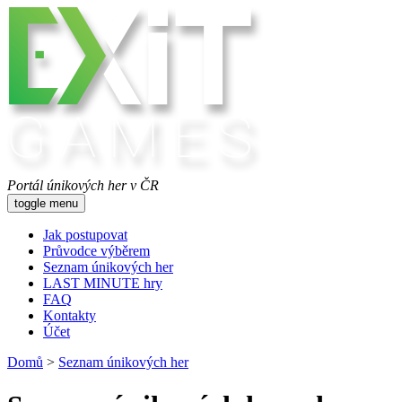
Portál únikových her v ČR
toggle menu
Jak postupovat
Průvodce výběrem
Seznam únikových her
LAST MINUTE hry
FAQ
Kontakty
Účet
Domů
>
Seznam únikových her