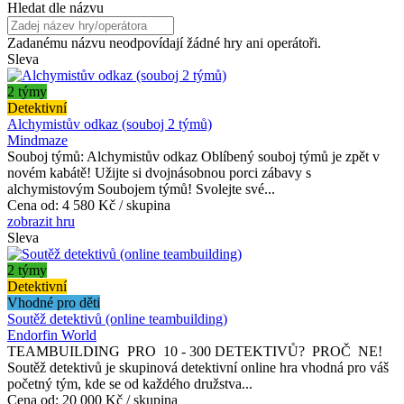
Hledat dle názvu
Zadanému názvu neodpovídají žádné hry ani operátoři.
Sleva
2 týmy
Detektivní
Alchymistův odkaz (souboj 2 týmů)
Mindmaze
Souboj týmů: Alchymistův odkaz Oblíbený souboj týmů je zpět v
novém kabátě! Užijte si dvojnásobnou porci zábavy s
alchymistovým Soubojem týmů! Svolejte své...
Cena od:
4 580 Kč / skupina
zobrazit hru
Sleva
2 týmy
Detektivní
Vhodné pro děti
Soutěž detektivů (online teambuilding)
Endorfin World
TEAMBUILDING PRO 10 - 300 DETEKTIVŮ? PROČ NE!
Soutěž detektivů je skupinová detektivní online hra vhodná pro váš
početný tým, kde se od každého družstva...
Cena od:
20 000 Kč / skupina