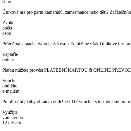
si hru
Úniková hra pro partu kamarádů, zaměstnance nebo děti? Začátečníka č
Zvolte
počet
osob
Průměrná kapacita týmu je 2-5 osob. Nabízíme však i únikové hry pro
Zaplaťte
online
Platbu můžete provést PLATEBNÍ KARTOU či ONLINE PŘEVODEM. 
Voucher
obdržíte
e-mailem
Po připsání platby obratem obdržíte PDF voucher s instrukcemi pro re
Využijte
voucher do
12 měsíců