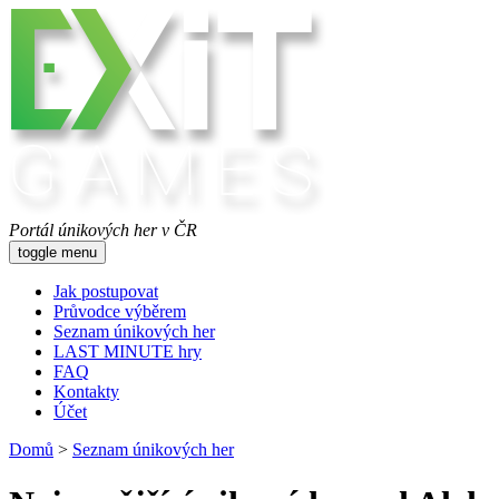
Portál únikových her v ČR
toggle menu
Jak postupovat
Průvodce výběrem
Seznam únikových her
LAST MINUTE hry
FAQ
Kontakty
Účet
Domů
>
Seznam únikových her