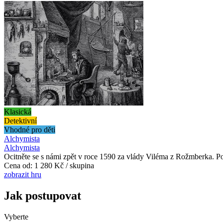
Klasická
Detektivní
Vhodné pro děti
Alchymista
Alchymista
Ocitněte se s námi zpět v roce 1590 za vlády Viléma z Rožmberka. Po
Cena od:
1 280 Kč / skupina
zobrazit hru
Jak postupovat
Vyberte