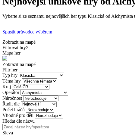
Nejnovější únikové hry od Alch
Vyberte si ze seznamu nejnovějších her typu Klasická od Alchymista t
Spustit průvodce výběrem
Zobrazit na mapě
Filtrovat hry
2
Mapa her
Zobrazit na mapě
Filtr her
Typ hry
Téma hry
Kraj
Operátor
Náročnost
Řadit dle
Počet hráčů
Vhodné pro děti
Hledat dle názvu
Sleva