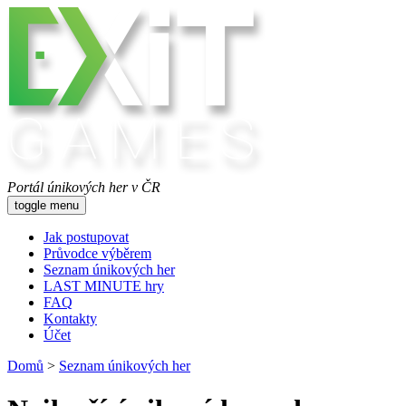
Portál únikových her v ČR
toggle menu
Jak postupovat
Průvodce výběrem
Seznam únikových her
LAST MINUTE hry
FAQ
Kontakty
Účet
Domů
>
Seznam únikových her