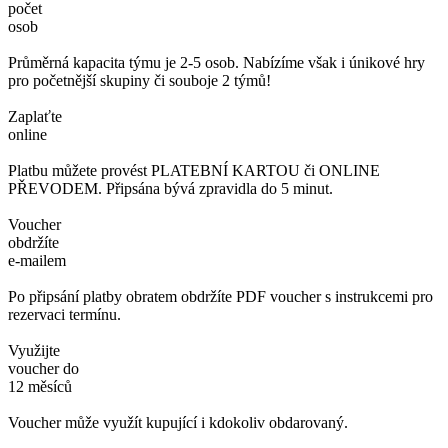
počet
osob
Průměrná kapacita týmu je 2-5 osob. Nabízíme však i únikové hry
pro početnější skupiny či souboje 2 týmů!
Zaplaťte
online
Platbu můžete provést PLATEBNÍ KARTOU či ONLINE
PŘEVODEM. Připsána bývá zpravidla do 5 minut.
Voucher
obdržíte
e-mailem
Po připsání platby obratem obdržíte PDF voucher s instrukcemi pro
rezervaci termínu.
Využijte
voucher do
12 měsíců
Voucher může využít kupující i kdokoliv obdarovaný.