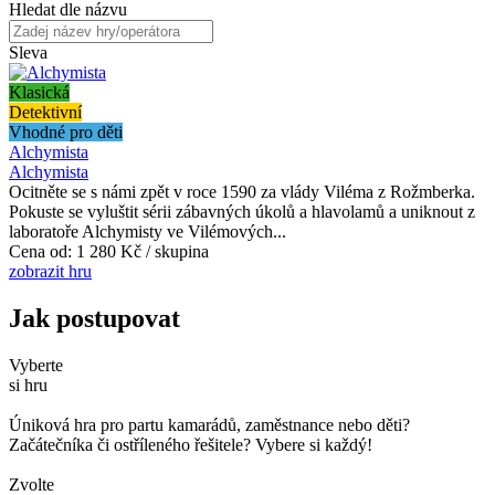
Hledat dle názvu
Sleva
Klasická
Detektivní
Vhodné pro děti
Alchymista
Alchymista
Ocitněte se s námi zpět v roce 1590 za vlády Viléma z Rožmberka.
Pokuste se vyluštit sérii zábavných úkolů a hlavolamů a uniknout z
laboratoře Alchymisty ve Vilémových...
Cena od:
1 280 Kč / skupina
zobrazit hru
Jak postupovat
Vyberte
si hru
Úniková hra pro partu kamarádů, zaměstnance nebo děti?
Začátečníka či ostříleného řešitele? Vybere si každý!
Zvolte