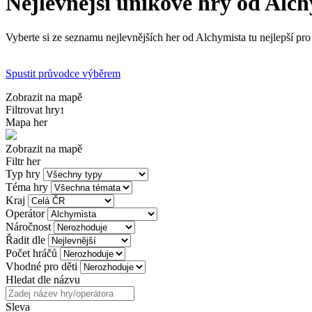
Nejlevnější únikové hry od Alc
Vyberte si ze seznamu nejlevnějších her od Alchymista tu nejlepší pro
Spustit průvodce výběrem
Zobrazit na mapě
Filtrovat hry
1
Mapa her
Zobrazit na mapě
Filtr her
Typ hry
Téma hry
Kraj
Operátor
Náročnost
Řadit dle
Počet hráčů
Vhodné pro děti
Hledat dle názvu
Sleva