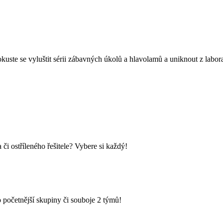
kuste se vyluštit sérii zábavných úkolů a hlavolamů a uniknout z labo
i ostříleného řešitele? Vybere si každý!
 početnější skupiny či souboje 2 týmů!