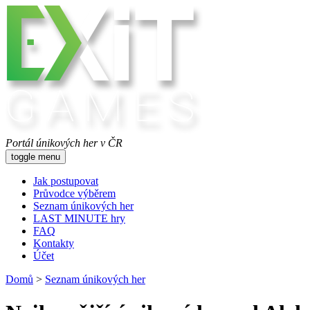
Portál únikových her v ČR
toggle menu
Jak postupovat
Průvodce výběrem
Seznam únikových her
LAST MINUTE hry
FAQ
Kontakty
Účet
Domů
>
Seznam únikových her