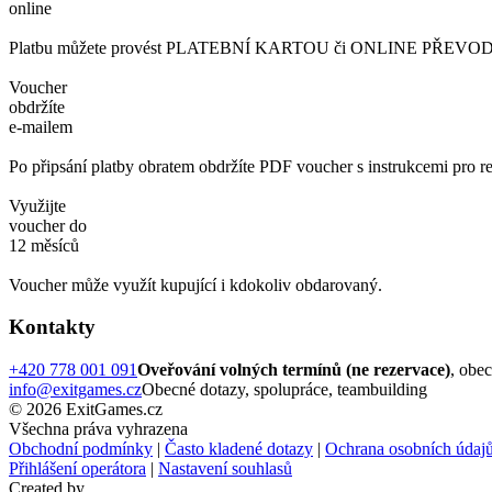
online
Platbu můžete provést PLATEBNÍ KARTOU či ONLINE PŘEVODEM. 
Voucher
obdržíte
e-mailem
Po připsání platby obratem obdržíte PDF voucher s instrukcemi pro re
Využijte
voucher do
12 měsíců
Voucher může využít kupující i kdokoliv obdarovaný.
Kontakty
+420 778 001 091
Oveřování volných termínů (ne rezervace)
, obe
info@exitgames.cz
Obecné dotazy, spolupráce, teambuilding
© 2026 ExitGames.cz
Všechna práva vyhrazena
Obchodní podmínky
|
Často kladené dotazy
|
Ochrana osobních údaj
Přihlášení operátora
|
Nastavení souhlasů
Created by