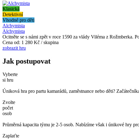
Klasická
Detektivní
Vhodné pro děti
Alchymista
Alchymista
Ocitněte se s námi zpět v roce 1590 za vlády Viléma z Rožmberka. Po
Cena od:
1 280 Kč / skupina
zobrazit hru
Jak postupovat
Vyberte
si hru
Úniková hra pro partu kamarádů, zaměstnance nebo děti? Začátečníka č
Zvolte
počet
osob
Průměrná kapacita týmu je 2-5 osob. Nabízíme však i únikové hry pro
Zaplaťte