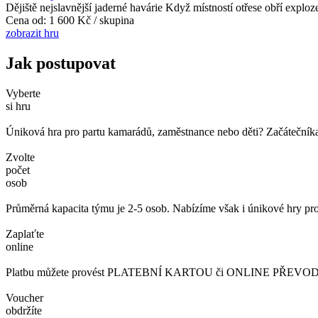
Dějiště nejslavnější jaderné havárie Když místností otřese obří exploz
Cena od:
1 600 Kč / skupina
zobrazit hru
Jak postupovat
Vyberte
si hru
Úniková hra pro partu kamarádů, zaměstnance nebo děti? Začátečníka č
Zvolte
počet
osob
Průměrná kapacita týmu je 2-5 osob. Nabízíme však i únikové hry pro
Zaplaťte
online
Platbu můžete provést PLATEBNÍ KARTOU či ONLINE PŘEVODEM. 
Voucher
obdržíte