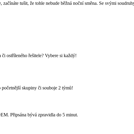
e, začínáte tušit, že tohle nebude běžná noční směna. Se svými soudruhy
i ostříleného řešitele? Vybere si každý!
 početnější skupiny či souboje 2 týmů!
Připsána bývá zpravidla do 5 minut.