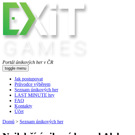
Portál únikových her v ČR
toggle menu
Jak postupovat
Průvodce výběrem
Seznam únikových her
LAST MINUTE hry
FAQ
Kontakty
Účet
Domů
>
Seznam únikových her