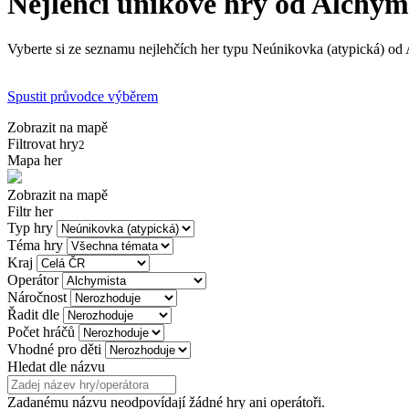
Nejlehčí únikové hry od Alchym
Vyberte si ze seznamu nejlehčích her typu Neúnikovka (atypická) od A
Spustit průvodce výběrem
Zobrazit na mapě
Filtrovat hry
2
Mapa her
Zobrazit na mapě
Filtr her
Typ hry
Téma hry
Kraj
Operátor
Náročnost
Řadit dle
Počet hráčů
Vhodné pro děti
Hledat dle názvu
Zadanému názvu neodpovídají žádné hry ani operátoři.