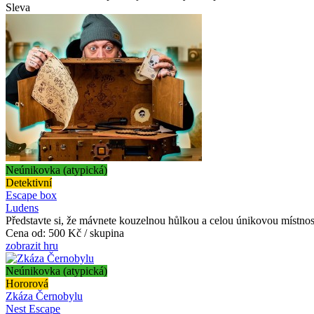
Sleva
Neúnikovka (atypická)
Detektivní
Escape box
Ludens
Představte si, že mávnete kouzelnou hůlkou a celou únikovou místnost
Cena od:
500 Kč / skupina
zobrazit hru
Neúnikovka (atypická)
Hororová
Zkáza Černobylu
Nest Escape