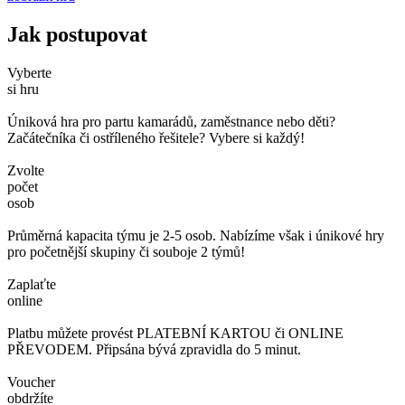
Jak postupovat
Vyberte
si hru
Úniková hra pro partu kamarádů, zaměstnance nebo děti?
Začátečníka či ostříleného řešitele? Vybere si každý!
Zvolte
počet
osob
Průměrná kapacita týmu je 2-5 osob. Nabízíme však i únikové hry
pro početnější skupiny či souboje 2 týmů!
Zaplaťte
online
Platbu můžete provést PLATEBNÍ KARTOU či ONLINE
PŘEVODEM. Připsána bývá zpravidla do 5 minut.
Voucher
obdržíte