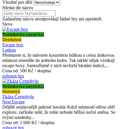
Vhodné pro děti
Hledat dle názvu
Zadanému názvu neodpovídají žádné hry ani operátoři.
Sleva
Neúnikovka (atypická)
Detektivní
Escape box
Ludens
Představte si, že mávnete kouzelnou hůlkou a celou únikovou
místnost zmenšíte do jednoho kufru. Tak takhle nějak vznikají
escape boxy. Samozřejmě v nich nechybí hledání indicií,...
Cena od:
500 Kč / skupina
zobrazit hru
Neúnikovka (atypická)
Hororová
Zkáza Černobylu
Nest Escape
Dějiště nejslavnější jaderné havárie Když místností otřese obří
exploze, začínáte tušit, že tohle nebude běžná noční směna. Se
svými soudruhy...
Cena od:
1 600 Kč / skupina
zobrazit hru