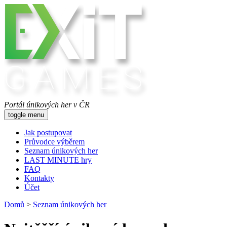
Portál únikových her v ČR
toggle menu
Jak postupovat
Průvodce výběrem
Seznam únikových her
LAST MINUTE hry
FAQ
Kontakty
Účet
Domů
>
Seznam únikových her