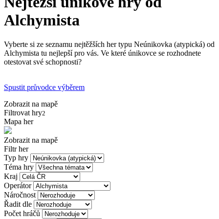
Nejtěžší únikové hry od
Alchymista
Vyberte si ze seznamu nejtěžších her typu Neúnikovka (atypická) od
Alchymista tu nejlepší pro vás. Ve které únikovce se rozhodnete
otestovat své schopnosti?
Spustit průvodce výběrem
Zobrazit na mapě
Filtrovat hry
2
Mapa her
Zobrazit na mapě
Filtr her
Typ hry
Téma hry
Kraj
Operátor
Náročnost
Řadit dle
Počet hráčů