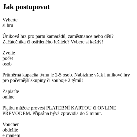
Jak postupovat
Vyberte
si hru
Úniková hra pro partu kamarádů, zaměstnance nebo děti?
Začátečníka či ostříleného řešitele? Vybere si každý!
Zvolte
počet
osob
Průměrná kapacita týmu je 2-5 osob. Nabízíme však i únikové hry
pro početnější skupiny či souboje 2 týmů!
Zaplaťte
online
Platbu můžete provést PLATEBNÍ KARTOU či ONLINE
PŘEVODEM. Připsána bývá zpravidla do 5 minut.
Voucher
obdržíte
e-mailem