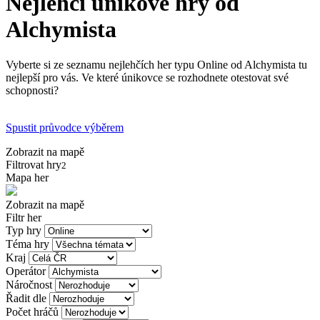
Nejlehčí únikové hry od
Alchymista
Vyberte si ze seznamu nejlehčích her typu Online od Alchymista tu
nejlepší pro vás. Ve které únikovce se rozhodnete otestovat své
schopnosti?
Spustit průvodce výběrem
Zobrazit na mapě
Filtrovat hry
2
Mapa her
Zobrazit na mapě
Filtr her
Typ hry
Téma hry
Kraj
Operátor
Náročnost
Řadit dle
Počet hráčů