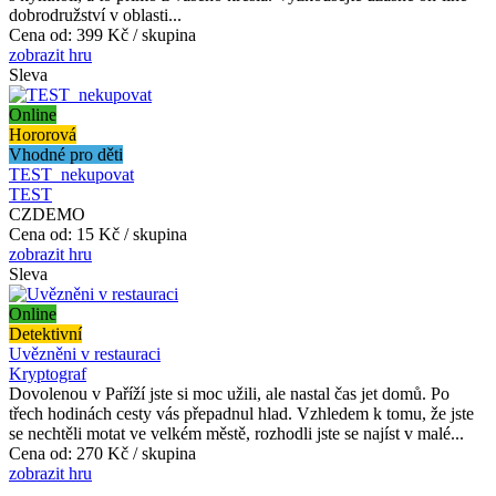
dobrodružství v oblasti...
Cena od:
399 Kč / skupina
zobrazit hru
Sleva
Online
Hororová
Vhodné pro děti
TEST_nekupovat
TEST
CZDEMO
Cena od:
15 Kč / skupina
zobrazit hru
Sleva
Online
Detektivní
Uvězněni v restauraci
Kryptograf
Dovolenou v Paříží jste si moc užili, ale nastal čas jet domů. Po
třech hodinách cesty vás přepadnul hlad. Vzhledem k tomu, že jste
se nechtěli motat ve velkém městě, rozhodli jste se najíst v malé...
Cena od:
270 Kč / skupina
zobrazit hru