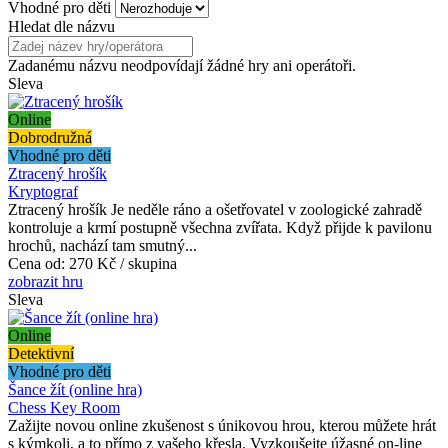
Vhodné pro děti
Hledat dle názvu
Zadanému názvu neodpovídají žádné hry ani operátoři.
Sleva
Online
Dobrodružná
Vhodné pro děti
Ztracený hrošík
Kryptograf
Ztracený hrošík Je neděle ráno a ošetřovatel v zoologické zahradě
kontroluje a krmí postupně všechna zvířata. Když přijde k pavilonu
hrochů, nachází tam smutný...
Cena od:
270 Kč / skupina
zobrazit hru
Sleva
Online
Detektivní
Vhodné pro děti
Šance žít (online hra)
Chess Key Room
Zažijte novou online zkušenost s únikovou hrou, kterou můžete hrát
s kýmkoli, a to přímo z vašeho křesla. Vyzkoušejte úžasné on-line