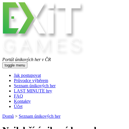
Portál únikových her v ČR
toggle menu
Jak postupovat
Průvodce výběrem
Seznam únikových her
LAST MINUTE hry
FAQ
Kontakty
Účet
Domů
>
Seznam únikových her