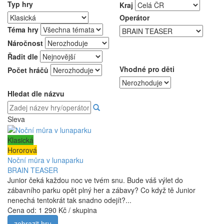
Typ hry
Kraj
Operátor
Téma hry
Náročnost
Řadit dle
Vhodné pro děti
Počet hráčů
Hledat dle názvu
Sleva
Klasická
Hororová
Noční můra v lunaparku
BRAIN TEASER
Junior čeká každou noc ve tvém snu. Bude váš výlet do
zábavního parku opět plný her a zábavy? Co když tě Junior
nenechá tentokrát tak snadno odejít?...
Cena od:
1 290 Kč / skupina
zobrazit hru