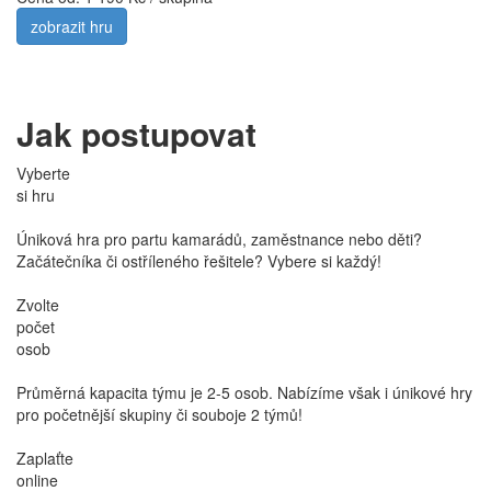
zobrazit hru
Jak postupovat
Vyberte
si hru
Úniková hra pro partu kamarádů, zaměstnance nebo děti?
Začátečníka či ostříleného řešitele? Vybere si každý!
Zvolte
počet
osob
Průměrná kapacita týmu je 2-5 osob. Nabízíme však i únikové hry
pro početnější skupiny či souboje 2 týmů!
Zaplaťte
online