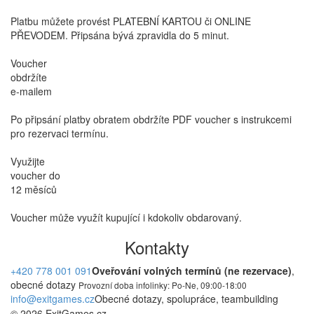
Platbu můžete provést PLATEBNÍ KARTOU či ONLINE
PŘEVODEM. Připsána bývá zpravidla do 5 minut.
Voucher
obdržíte
e-mailem
Po připsání platby obratem obdržíte PDF voucher s instrukcemi
pro rezervaci termínu.
Využijte
voucher do
12 měsíců
Voucher může využít kupující i kdokoliv obdarovaný.
Kontakty
+420 778 001 091
Oveřování volných termínů (ne rezervace)
,
obecné dotazy
Provozní doba infolinky: Po-Ne, 09:00-18:00
info@exitgames.cz
Obecné dotazy, spolupráce, teambuilding
© 2026 ExitGames.cz