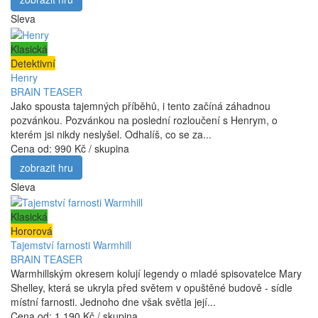
Sleva
Klasická
Detektivní
Henry
BRAIN TEASER
Jako spousta tajemných příběhů, i tento začíná záhadnou
pozvánkou. Pozvánkou na poslední rozloučení s Henrym, o
kterém jsi nikdy neslyšel. Odhalíš, co se za...
Cena od:
990 Kč / skupina
zobrazit hru
Sleva
Klasická
Hororová
Tajemství farnosti Warmhill
BRAIN TEASER
Warmhillským okresem kolují legendy o mladé spisovatelce Mary
Shelley, která se ukryla před světem v opuštěné budově - sídle
místní farnosti. Jednoho dne však světla její...
Cena od:
1 190 Kč / skupina