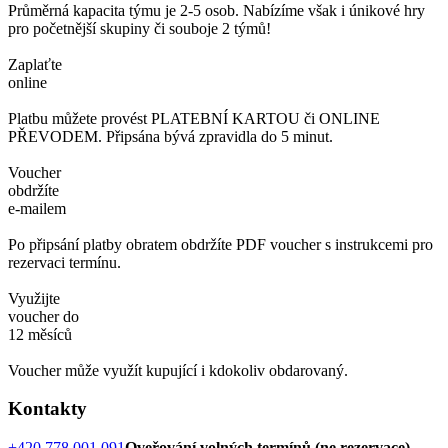
Průměrná kapacita týmu je 2-5 osob. Nabízíme však i únikové hry
pro početnější skupiny či souboje 2 týmů!
Zaplaťte
online
Platbu můžete provést PLATEBNÍ KARTOU či ONLINE
PŘEVODEM. Připsána bývá zpravidla do 5 minut.
Voucher
obdržíte
e-mailem
Po připsání platby obratem obdržíte PDF voucher s instrukcemi pro
rezervaci termínu.
Využijte
voucher do
12 měsíců
Voucher může využít kupující i kdokoliv obdarovaný.
Kontakty
+420 778 001 091
Oveřování volných termínů (ne rezervace)
,