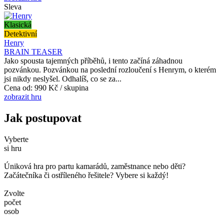
Sleva
Klasická
Detektivní
Henry
BRAIN TEASER
Jako spousta tajemných příběhů, i tento začíná záhadnou
pozvánkou. Pozvánkou na poslední rozloučení s Henrym, o kterém
jsi nikdy neslyšel. Odhalíš, co se za...
Cena od:
990 Kč / skupina
zobrazit hru
Jak postupovat
Vyberte
si hru
Úniková hra pro partu kamarádů, zaměstnance nebo děti?
Začátečníka či ostříleného řešitele? Vybere si každý!
Zvolte
počet
osob