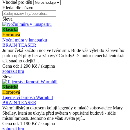
Vhodné pro děti
Hledat dle názvu
Sleva
Klasická
Hororová
Noční můra v lunaparku
BRAIN TEASER
Junior čeká každou noc ve tvém snu. Bude váš výlet do zábavního
parku opět plný her a zábavy? Co když tě Junior nenechá tentokrát
tak snadno odejít?...
Cena od:
1 290 Kč / skupina
zobrazit hru
Sleva
Klasická
Hororová
Tajemství farnosti Warmhill
BRAIN TEASER
Warmhillským okresem kolují legendy o mladé spisovatelce Mary
Shelley, která se ukryla před světem v opuštěné budově - sídle
místní farnosti. Jednoho dne však světla její...
Cena od:
1 190 Kč / skupina
zobrazit hru