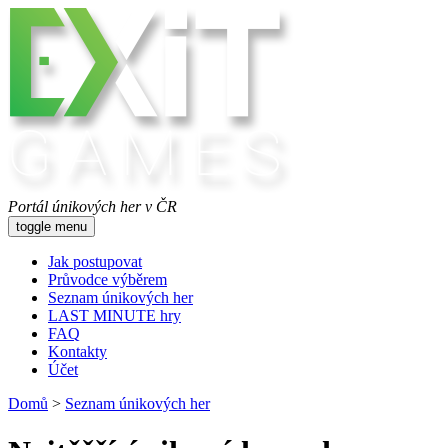
Portál únikových her v ČR
toggle menu
Jak postupovat
Průvodce výběrem
Seznam únikových her
LAST MINUTE hry
FAQ
Kontakty
Účet
Domů
>
Seznam únikových her