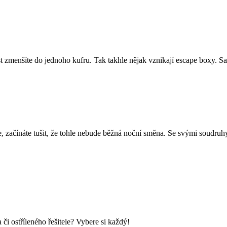
 zmenšíte do jednoho kufru. Tak takhle nějak vznikají escape boxy. Sam
e, začínáte tušit, že tohle nebude běžná noční směna. Se svými soudruhy
i ostříleného řešitele? Vybere si každý!