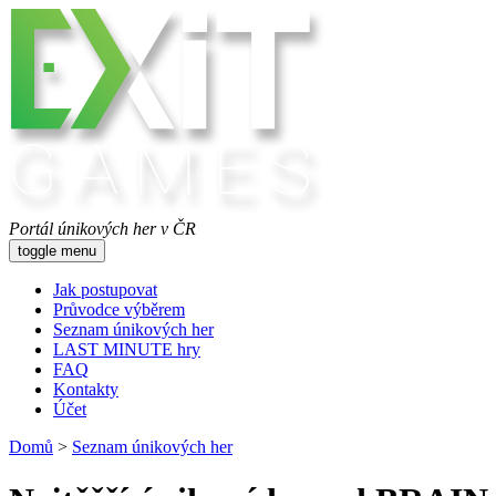
Portál únikových her v ČR
toggle menu
Jak postupovat
Průvodce výběrem
Seznam únikových her
LAST MINUTE hry
FAQ
Kontakty
Účet
Domů
>
Seznam únikových her