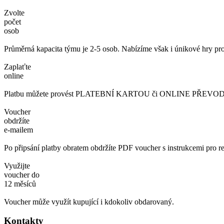
Zvolte
počet
osob
Průměrná kapacita týmu je 2-5 osob. Nabízíme však i únikové hry pro
Zaplaťte
online
Platbu můžete provést PLATEBNÍ KARTOU či ONLINE PŘEVODEM. 
Voucher
obdržíte
e-mailem
Po připsání platby obratem obdržíte PDF voucher s instrukcemi pro re
Využijte
voucher do
12 měsíců
Voucher může využít kupující i kdokoliv obdarovaný.
Kontakty