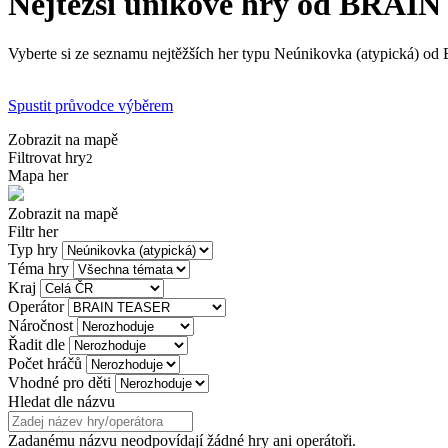
Nejtěžší únikové hry od BRA
Vyberte si ze seznamu nejtěžších her typu Neúnikovka (atypická) od
Spustit průvodce výběrem
Zobrazit na mapě
Filtrovat hry
2
Mapa her
Zobrazit na mapě
Filtr her
Typ hry
Téma hry
Kraj
Operátor
Náročnost
Řadit dle
Počet hráčů
Vhodné pro děti
Hledat dle názvu
Zadanému názvu neodpovídají žádné hry ani operátoři.