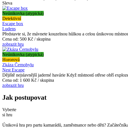
Sleva
Neúnikovka (atypická)
Detektivní
Escape box
Ludens
Představte si, že mávnete kouzelnou hůlkou a celou únikovou místnost
Cena od:
500 Kč / skupina
zobrazit hru
Neúnikovka (atypická)
Hororová
Zkáza Černobylu
Nest Escape
Dějiště nejslavnější jaderné havárie Když místností otřese obří exploz
Cena od:
1 600 Kč / skupina
zobrazit hru
Jak postupovat
Vyberte
si hru
Úniková hra pro partu kamarádů, zaměstnance nebo děti? Začátečníka č