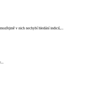
ozřejmě v nich nechybí hledání indicií,...
...