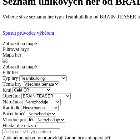
Seznam únikových her od BR
Vyberte si ze seznamu her typu Teambuilding od BRAIN TEASER tu ne
Spustit průvodce výběrem
Zobrazit na mapě
Filtrovat hry
2
Mapa her
Zobrazit na mapě
Filtr her
Typ hry
Téma hry
Kraj
Operátor
Náročnost
Řadit dle
Počet hráčů
Vhodné pro děti
Hledat dle názvu
Zadanému názvu neodpovídají žádné hry ani operátoři.