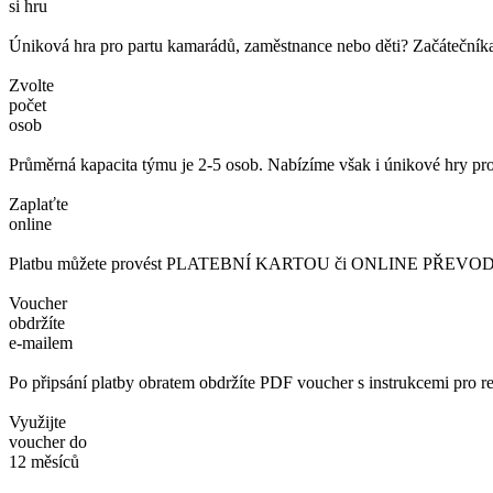
si hru
Úniková hra pro partu kamarádů, zaměstnance nebo děti? Začátečníka č
Zvolte
počet
osob
Průměrná kapacita týmu je 2-5 osob. Nabízíme však i únikové hry pro
Zaplaťte
online
Platbu můžete provést PLATEBNÍ KARTOU či ONLINE PŘEVODEM. 
Voucher
obdržíte
e-mailem
Po připsání platby obratem obdržíte PDF voucher s instrukcemi pro re
Využijte
voucher do
12 měsíců