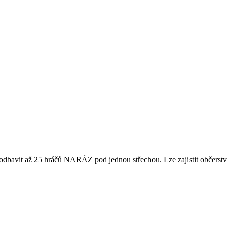
dbavit až 25 hráčů NARÁZ pod jednou střechou. Lze zajistit občerstven