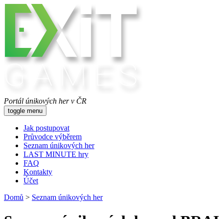
Portál únikových her v ČR
toggle menu
Jak postupovat
Průvodce výběrem
Seznam únikových her
LAST MINUTE hry
FAQ
Kontakty
Účet
Domů
>
Seznam únikových her