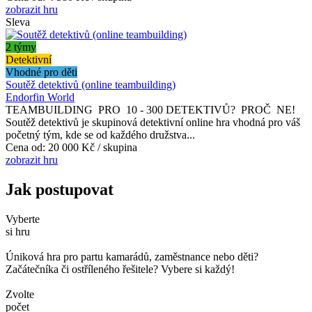
zobrazit hru
Sleva
2 týmy
Detektivní
Vhodné pro děti
Soutěž detektivů (online teambuilding)
Endorfin World
TEAMBUILDING PRO 10 - 300 DETEKTIVŮ? PROČ NE!
Soutěž detektivů je skupinová detektivní online hra vhodná pro váš
početný tým, kde se od každého družstva...
Cena od:
20 000 Kč / skupina
zobrazit hru
Jak postupovat
Vyberte
si hru
Úniková hra pro partu kamarádů, zaměstnance nebo děti?
Začátečníka či ostříleného řešitele? Vybere si každý!
Zvolte
počet