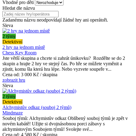
Vhodné pro děti
Hledat dle názvu
Zadanému názvu neodpovídají žádné hry ani operátoři.
Sleva
2 týmy
Detektivní
2 hry na jednom místě
Chess Key Room
Jste větší skupina a chcete si zahrát únikovku? Rozdělte se do 2
skupin a hrajte 2 hry ve stejný čas. Po hře se můžete vyměnit a
zjistit, komu šla která hra lépe. Nebo vyzvete soupeře v...
Cena od:
3 000 Kč / skupina
zobrazit hru
Sleva
2 týmy
Detektivní
Alchymistův odkaz (souboj 2 týmů)
Mindmaze
Souboj týmů: Alchymistův odkaz Oblíbený souboj týmů je zpět v
novém kabátě! Užijte si dvojnásobnou porci zábavy s
alchymistovým Soubojem týmů! Svolejte své...
Cena od:
4 580 Kč / skupina