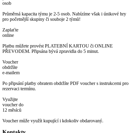
osob
Průměrná kapacita týmu je 2-5 osob. Nabízíme však i únikové hry
pro početnější skupiny či souboje 2 týmů!
Zaplaťte
online
Platbu můžete provést PLATEBNÍ KARTOU či ONLINE
PŘEVODEM. Připsána bývá zpravidla do 5 minut.
Voucher
obdržíte
e-mailem
Po připsání platby obratem obdržíte PDF voucher s instrukcemi pro
rezervaci termínu.
Využijte
voucher do
12 měsíců
Voucher může využít kupující i kdokoliv obdarovaný.
Kontakty