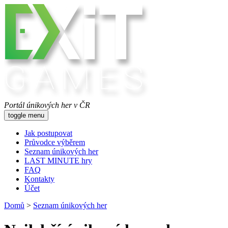
Portál únikových her v ČR
toggle menu
Jak postupovat
Průvodce výběrem
Seznam únikových her
LAST MINUTE hry
FAQ
Kontakty
Účet
Domů
>
Seznam únikových her