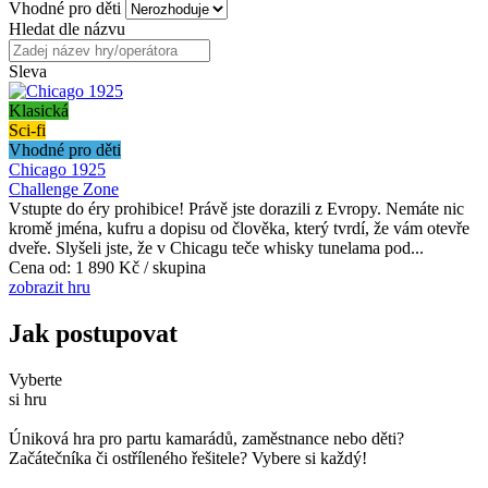
Vhodné pro děti
Hledat dle názvu
Sleva
Klasická
Sci-fi
Vhodné pro děti
Chicago 1925
Challenge Zone
Vstupte do éry prohibice! Právě jste dorazili z Evropy. Nemáte nic
kromě jména, kufru a dopisu od člověka, který tvrdí, že vám otevře
dveře. Slyšeli jste, že v Chicagu teče whisky tunelama pod...
Cena od:
1 890 Kč / skupina
zobrazit hru
Jak postupovat
Vyberte
si hru
Úniková hra pro partu kamarádů, zaměstnance nebo děti?
Začátečníka či ostříleného řešitele? Vybere si každý!