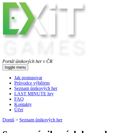
Portál únikových her v ČR
toggle menu
Jak postupovat
Průvodce výběrem
Seznam únikových her
LAST MINUTE hry
FAQ
Kontakty
Účet
Domů
>
Seznam únikových her