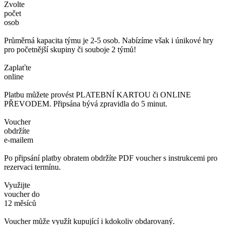
Zvolte
počet
osob
Průměrná kapacita týmu je 2-5 osob. Nabízíme však i únikové hry
pro početnější skupiny či souboje 2 týmů!
Zaplaťte
online
Platbu můžete provést PLATEBNÍ KARTOU či ONLINE
PŘEVODEM. Připsána bývá zpravidla do 5 minut.
Voucher
obdržíte
e-mailem
Po připsání platby obratem obdržíte PDF voucher s instrukcemi pro
rezervaci termínu.
Využijte
voucher do
12 měsíců
Voucher může využít kupující i kdokoliv obdarovaný.