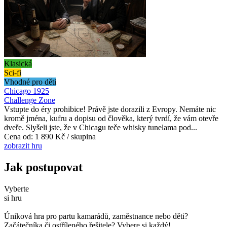
Klasická
Sci-fi
Vhodné pro děti
Chicago 1925
Challenge Zone
Vstupte do éry prohibice! Právě jste dorazili z Evropy. Nemáte nic
kromě jména, kufru a dopisu od člověka, který tvrdí, že vám otevře
dveře. Slyšeli jste, že v Chicagu teče whisky tunelama pod...
Cena od:
1 890 Kč / skupina
zobrazit hru
Jak postupovat
Vyberte
si hru
Úniková hra pro partu kamarádů, zaměstnance nebo děti?
Začátečníka či ostříleného řešitele? Vybere si každý!