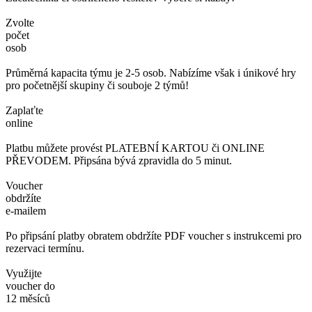
Zvolte
počet
osob
Průměrná kapacita týmu je 2-5 osob. Nabízíme však i únikové hry
pro početnější skupiny či souboje 2 týmů!
Zaplaťte
online
Platbu můžete provést PLATEBNÍ KARTOU či ONLINE
PŘEVODEM. Připsána bývá zpravidla do 5 minut.
Voucher
obdržíte
e-mailem
Po připsání platby obratem obdržíte PDF voucher s instrukcemi pro
rezervaci termínu.
Využijte
voucher do
12 měsíců