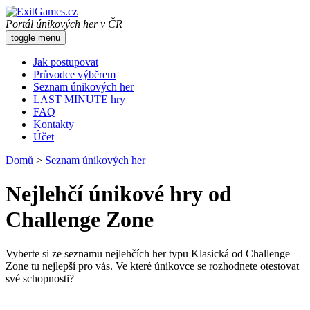
Portál únikových her v ČR
toggle menu
Jak postupovat
Průvodce výběrem
Seznam únikových her
LAST MINUTE hry
FAQ
Kontakty
Účet
Domů
>
Seznam únikových her
Nejlehčí únikové hry od
Challenge Zone
Vyberte si ze seznamu nejlehčích her typu Klasická od Challenge
Zone tu nejlepší pro vás. Ve které únikovce se rozhodnete otestovat
své schopnosti?