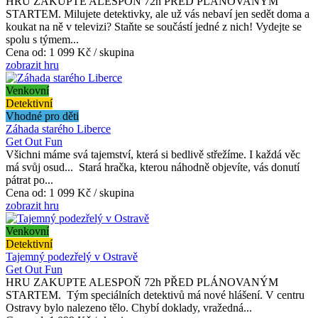
HRU ZAKUPTE ALESPOŇ 72h PŘED PLÁNOVANÝM
STARTEM. Milujete detektivky, ale už vás nebaví jen sedět doma a
koukat na ně v televizi? Staňte se součástí jedné z nich! Vydejte se
spolu s týmem...
Cena od:
1 099 Kč / skupina
zobrazit hru
Venkovní
Detektivní
Vhodné pro děti
Záhada starého Liberce
Get Out Fun
Všichni máme svá tajemství, která si bedlivě střežíme. I každá věc
má svůj osud... Stará hračka, kterou náhodně objevíte, vás donutí
pátrat po...
Cena od:
1 099 Kč / skupina
zobrazit hru
Venkovní
Detektivní
Tajemný podezřelý v Ostravě
Get Out Fun
HRU ZAKUPTE ALESPOŇ 72h PŘED PLÁNOVANÝM
STARTEM. Tým speciálních detektivů má nové hlášení. V centru
Ostravy bylo nalezeno tělo. Chybí doklady, vražedná...