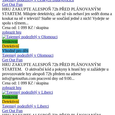
Get Out Fun
HRU ZAKUPTE ALESPOŇ 72h PŘED PLÁNOVANÝM
STARTEM. Milujete detektivky, ale už vás nebaví jen sedět doma a
koukat na ně v televizi? Staňte se součástí jedné z nich! Vydejte se
spolu s týmem...
Cena od:
1 099 Kč / skupina
zobrazit hru
Venkovní
Detektivní
Vhodné pro děti
Tajemný podezřelý v Olomouci
Get Out Fun
HRU ZAKUPTE ALESPOŇ 72h PŘED PLÁNOVANÝM
STARTEM. O aktivační kód a pokyny k hraní hry si zažádejte u
provozovatele hry alespoň 72h předem na adrese
info@getoutfun.com pracovní dny od 9:00...
Cena od:
1 099 Kč / skupina
zobrazit hru
Venkovní
Detektivní
Tajemný podezřelý v Liberci
Get Out Fun