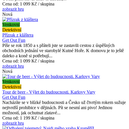
Cena od:
1 099 Kč / skupina
zobrazit hru
Nová
Venkovní
Detektivní
Přízrak z kláštera
Get Out Fun
Píše se rok 1850 a s přáteli jste se zastavili cestou z úspěšných
obchodních jednání ve starobylé Kutné Hoře. K domovu je to ještě
daleko a koně si potřebují...
Cena od:
1 099 Kč / skupina
zobrazit hru
Nová
Venkovní
Detektivní
Tour de beer - Výlet do budoucnosti. Karlovy Vary
Get Out Fun
Nacházíte se v blízké budoucnosti a Česko už čtvrtým rokem sužuje
nejtvrdší prohibice v dějinách. Pít se nesmí ani pivo! Jedinou
možností, jak ochutnat zlatavé...
Cena od:
1 199 Kč / skupina
zobrazit hru