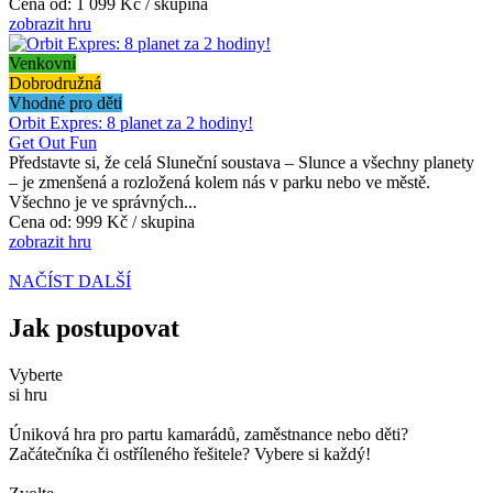
Cena od:
1 099 Kč / skupina
zobrazit hru
Venkovní
Dobrodružná
Vhodné pro děti
Orbit Expres: 8 planet za 2 hodiny!
Get Out Fun
Představte si, že celá Sluneční soustava – Slunce a všechny planety
– je zmenšená a rozložená kolem nás v parku nebo ve městě.
Všechno je ve správných...
Cena od:
999 Kč / skupina
zobrazit hru
NAČÍST DALŠÍ
Jak postupovat
Vyberte
si hru
Úniková hra pro partu kamarádů, zaměstnance nebo děti?
Začátečníka či ostříleného řešitele? Vybere si každý!