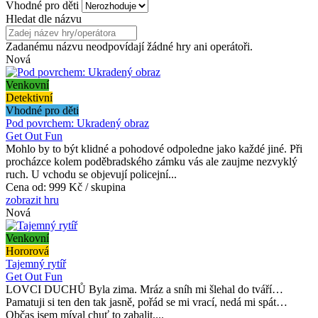
Vhodné pro děti
Hledat dle názvu
Zadanému názvu neodpovídají žádné hry ani operátoři.
Nová
Venkovní
Detektivní
Vhodné pro děti
Pod povrchem: Ukradený obraz
Get Out Fun
Mohlo by to být klidné a pohodové odpoledne jako každé jiné. Při
procházce kolem poděbradského zámku vás ale zaujme nezvyklý
ruch. U vchodu se objevují policejní...
Cena od:
999 Kč / skupina
zobrazit hru
Nová
Venkovní
Hororová
Tajemný rytíř
Get Out Fun
LOVCI DUCHŮ Byla zima. Mráz a sníh mi šlehal do tváří…
Pamatuji si ten den tak jasně, pořád se mi vrací, nedá mi spát…
Občas jsem míval chuť to zabalit,...