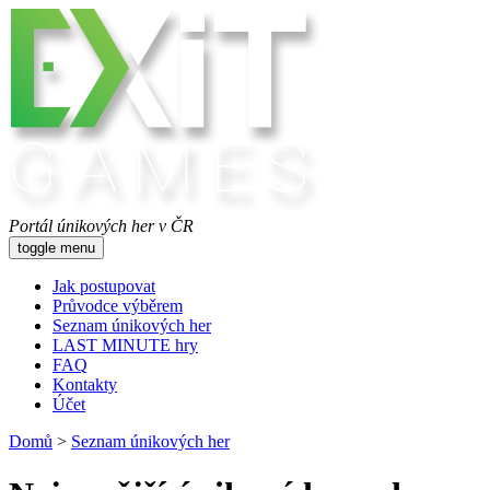
Portál únikových her v ČR
toggle menu
Jak postupovat
Průvodce výběrem
Seznam únikových her
LAST MINUTE hry
FAQ
Kontakty
Účet
Domů
>
Seznam únikových her