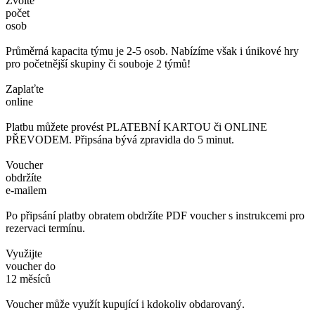
Zvolte
počet
osob
Průměrná kapacita týmu je 2-5 osob. Nabízíme však i únikové hry
pro početnější skupiny či souboje 2 týmů!
Zaplaťte
online
Platbu můžete provést PLATEBNÍ KARTOU či ONLINE
PŘEVODEM. Připsána bývá zpravidla do 5 minut.
Voucher
obdržíte
e-mailem
Po připsání platby obratem obdržíte PDF voucher s instrukcemi pro
rezervaci termínu.
Využijte
voucher do
12 měsíců
Voucher může využít kupující i kdokoliv obdarovaný.