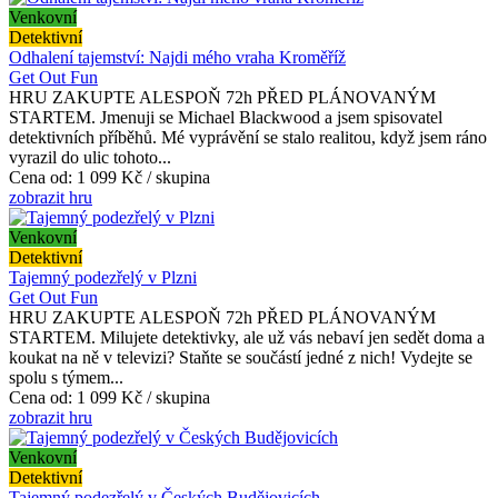
Venkovní
Detektivní
Odhalení tajemství: Najdi mého vraha Kroměříž
Get Out Fun
HRU ZAKUPTE ALESPOŇ 72h PŘED PLÁNOVANÝM
STARTEM. Jmenuji se Michael Blackwood a jsem spisovatel
detektivních příběhů. Mé vyprávění se stalo realitou, když jsem ráno
vyrazil do ulic tohoto...
Cena od:
1 099 Kč / skupina
zobrazit hru
Venkovní
Detektivní
Tajemný podezřelý v Plzni
Get Out Fun
HRU ZAKUPTE ALESPOŇ 72h PŘED PLÁNOVANÝM
STARTEM. Milujete detektivky, ale už vás nebaví jen sedět doma a
koukat na ně v televizi? Staňte se součástí jedné z nich! Vydejte se
spolu s týmem...
Cena od:
1 099 Kč / skupina
zobrazit hru
Venkovní
Detektivní
Tajemný podezřelý v Českých Budějovicích