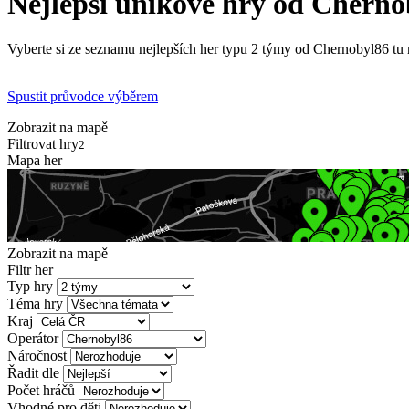
Nejlepší únikové hry od Cherno
Vyberte si ze seznamu nejlepších her typu 2 týmy od Chernobyl86 tu n
Spustit průvodce výběrem
Zobrazit na mapě
Filtrovat hry
2
Mapa her
Zobrazit na mapě
Filtr her
Typ hry
Téma hry
Kraj
Operátor
Náročnost
Řadit dle
Počet hráčů
Vhodné pro děti