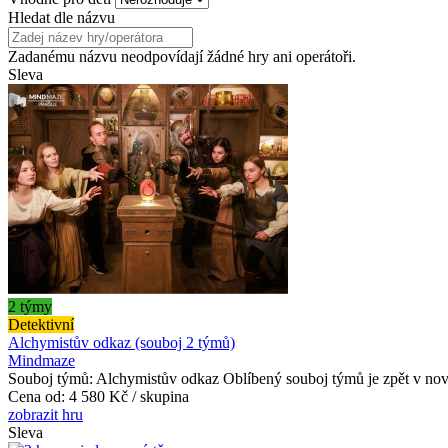
Hledat dle názvu
Zadanému názvu neodpovídají žádné hry ani operátoři.
Sleva
2 týmy
Detektivní
Alchymistův odkaz (souboj 2 týmů)
Mindmaze
Souboj týmů: Alchymistův odkaz Oblíbený souboj týmů je zpět v nov
Cena od:
4 580 Kč / skupina
zobrazit hru
Sleva