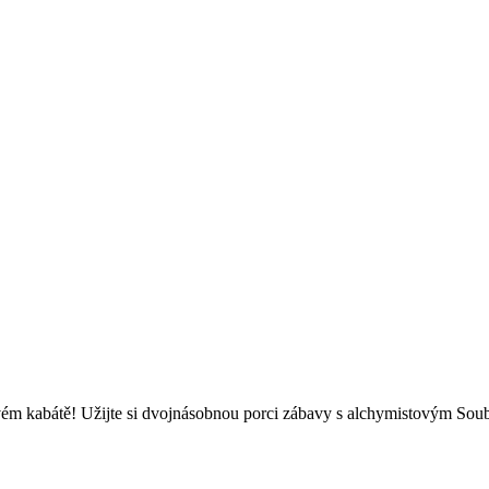
ém kabátě! Užijte si dvojnásobnou porci zábavy s alchymistovým Soub