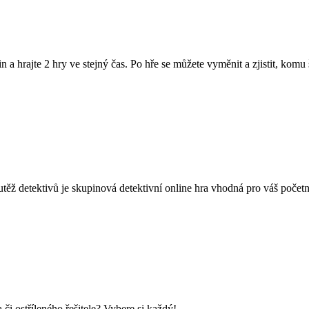
 a hrajte 2 hry ve stejný čas. Po hře se můžete vyměnit a zjistit, komu 
vů je skupinová detektivní online hra vhodná pro váš početný tý
i ostříleného řešitele? Vybere si každý!