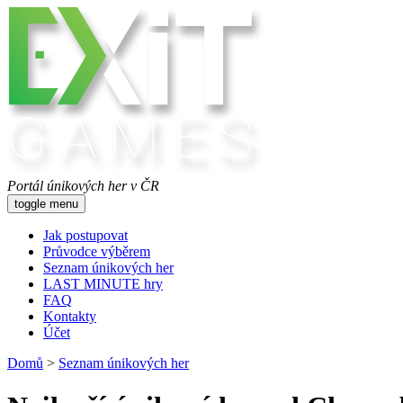
Portál únikových her v ČR
toggle menu
Jak postupovat
Průvodce výběrem
Seznam únikových her
LAST MINUTE hry
FAQ
Kontakty
Účet
Domů
>
Seznam únikových her