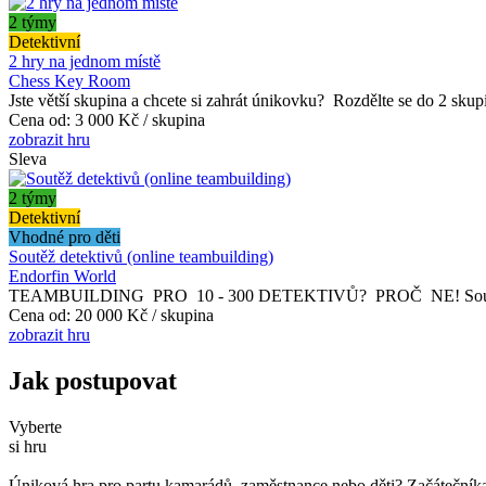
2 týmy
Detektivní
2 hry na jednom místě
Chess Key Room
Jste větší skupina a chcete si zahrát únikovku? Rozdělte se do 2 skupin
Cena od:
3 000 Kč / skupina
zobrazit hru
Sleva
2 týmy
Detektivní
Vhodné pro děti
Soutěž detektivů (online teambuilding)
Endorfin World
TEAMBUILDING PRO 10 - 300 DETEKTIVŮ? PROČ NE! Soutěž detekti
Cena od:
20 000 Kč / skupina
zobrazit hru
Jak postupovat
Vyberte
si hru
Úniková hra pro partu kamarádů, zaměstnance nebo děti? Začátečníka č