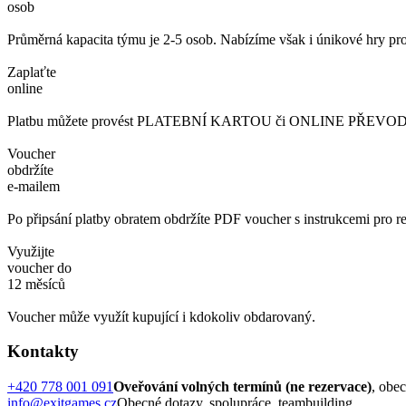
osob
Průměrná kapacita týmu je 2-5 osob. Nabízíme však i únikové hry pro
Zaplaťte
online
Platbu můžete provést PLATEBNÍ KARTOU či ONLINE PŘEVODEM. 
Voucher
obdržíte
e-mailem
Po připsání platby obratem obdržíte PDF voucher s instrukcemi pro re
Využijte
voucher do
12 měsíců
Voucher může využít kupující i kdokoliv obdarovaný.
Kontakty
+420 778 001 091
Oveřování volných termínů (ne rezervace)
, obe
info@exitgames.cz
Obecné dotazy, spolupráce, teambuilding