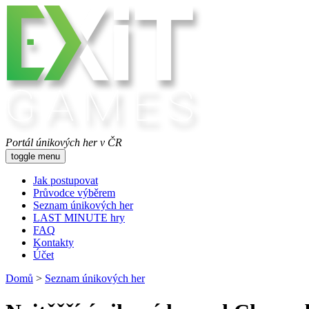
Portál únikových her v ČR
toggle menu
Jak postupovat
Průvodce výběrem
Seznam únikových her
LAST MINUTE hry
FAQ
Kontakty
Účet
Domů
>
Seznam únikových her