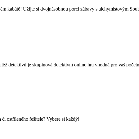
ém kabátě! Užijte si dvojnásobnou porci zábavy s alchymistovým Soub
vů je skupinová detektivní online hra vhodná pro váš početný tý
i ostříleného řešitele? Vybere si každý!