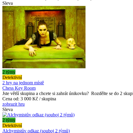
Sleva
2 týmy
Detektivní
2 hry na jednom místě
Chess Key Room
Jste větší skupina a chcete si zahrát únikovku? Rozdělte se do 2 skupin
Cena od:
3 000 Kč / skupina
zobrazit hru
Sleva
2 týmy
Detektivní
Alchymistův odkaz (souboj 2 týmů)