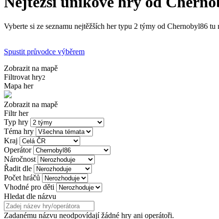
Nejtěžší únikové hry od Cherno
Vyberte si ze seznamu nejtěžších her typu 2 týmy od Chernobyl86 tu n
Spustit průvodce výběrem
Zobrazit na mapě
Filtrovat hry
2
Mapa her
Zobrazit na mapě
Filtr her
Typ hry
Téma hry
Kraj
Operátor
Náročnost
Řadit dle
Počet hráčů
Vhodné pro děti
Hledat dle názvu
Zadanému názvu neodpovídají žádné hry ani operátoři.