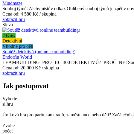
Mindmaze
Souboj týmů: Alchymistův odkaz Oblíbený souboj týmů je zpět v nov
Cena od:
4 580 Kč / skupina
zobrazit hru
Sleva
2 týmy
Detektivní
Vhodné pro děti
Soutěž detektivů (online teambuilding)
Endorfin World
TEAMBUILDING PRO 10 - 300 DETEKTIVŮ? PROČ NE! Soutěž detekti
Cena od:
20 000 Kč / skupina
zobrazit hru
Jak postupovat
Vyberte
si hru
Úniková hra pro partu kamarádů, zaměstnance nebo děti? Začátečníka č
Zvolte
počet