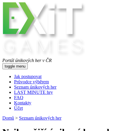
Portál únikových her v ČR
toggle menu
Jak postupovat
Průvodce výběrem
Seznam únikových her
LAST MINUTE hry
FAQ
Kontakty
Účet
Domů
>
Seznam únikových her