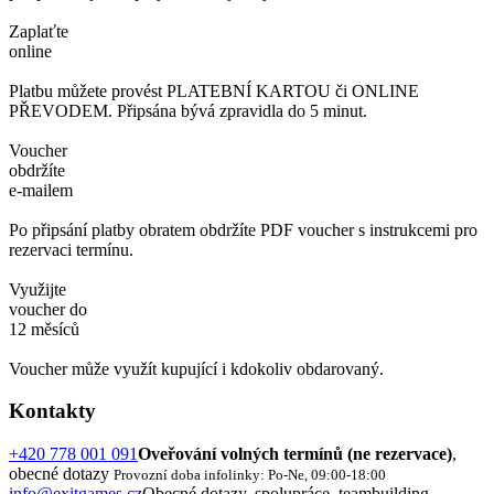
Zaplaťte
online
Platbu můžete provést PLATEBNÍ KARTOU či ONLINE
PŘEVODEM. Připsána bývá zpravidla do 5 minut.
Voucher
obdržíte
e-mailem
Po připsání platby obratem obdržíte PDF voucher s instrukcemi pro
rezervaci termínu.
Využijte
voucher do
12 měsíců
Voucher může využít kupující i kdokoliv obdarovaný.
Kontakty
+420 778 001 091
Oveřování volných termínů (ne rezervace)
,
obecné dotazy
Provozní doba infolinky: Po-Ne, 09:00-18:00
info@exitgames.cz
Obecné dotazy, spolupráce, teambuilding