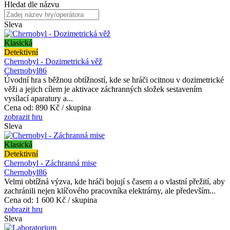
Hledat dle názvu
Sleva
Klasická
Detektivní
Chernobyl - Dozimetrická věž
Chernobyl86
Úvodní hra s běžnou obtížností, kde se hráči ocitnou v dozimetrické
věži a jejich cílem je aktivace záchranných složek sestavením
vysílací aparatury a...
Cena od:
890 Kč / skupina
zobrazit hru
Sleva
Klasická
Detektivní
Chernobyl - Záchranná mise
Chernobyl86
Velmi obtížná výzva, kde hráči bojují s časem a o vlastní přežití, aby
zachránili nejen klíčového pracovníka elektrárny, ale především...
Cena od:
1 600 Kč / skupina
zobrazit hru
Sleva