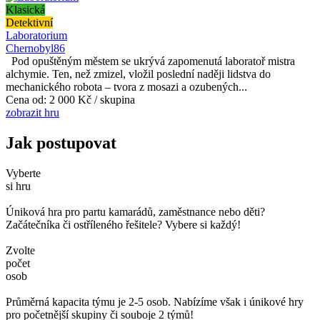
Klasická
Detektivní
Laboratorium
Chernobyl86
Pod opuštěným městem se ukrývá zapomenutá laboratoř mistra
alchymie. Ten, než zmizel, vložil poslední naději lidstva do
mechanického robota – tvora z mosazi a ozubených...
Cena od:
2 000 Kč / skupina
zobrazit hru
Jak postupovat
Vyberte
si hru
Úniková hra pro partu kamarádů, zaměstnance nebo děti?
Začátečníka či ostříleného řešitele? Vybere si každý!
Zvolte
počet
osob
Průměrná kapacita týmu je 2-5 osob. Nabízíme však i únikové hry
pro početnější skupiny či souboje 2 týmů!