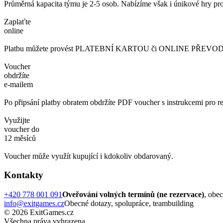
Průměrná kapacita týmu je 2-5 osob. Nabízíme však i únikové hry pro
Zaplaťte
online
Platbu můžete provést PLATEBNÍ KARTOU či ONLINE PŘEVODEM. 
Voucher
obdržíte
e-mailem
Po připsání platby obratem obdržíte PDF voucher s instrukcemi pro re
Využijte
voucher do
12 měsíců
Voucher může využít kupující i kdokoliv obdarovaný.
Kontakty
+420 778 001 091
Oveřování volných termínů (ne rezervace)
, obe
info@exitgames.cz
Obecné dotazy, spolupráce, teambuilding
© 2026 ExitGames.cz
Všechna práva vyhrazena