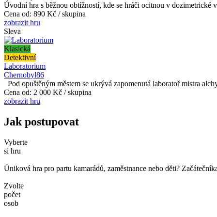
Úvodní hra s běžnou obtížností, kde se hráči ocitnou v dozimetrické vě
Cena od:
890 Kč / skupina
zobrazit hru
Sleva
Klasická
Detektivní
Laboratorium
Chernobyl86
Pod opuštěným městem se ukrývá zapomenutá laboratoř mistra alchymie
Cena od:
2 000 Kč / skupina
zobrazit hru
Jak postupovat
Vyberte
si hru
Úniková hra pro partu kamarádů, zaměstnance nebo děti? Začátečníka č
Zvolte
počet
osob