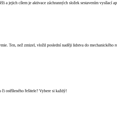
ži a jejich cílem je aktivace záchranných složek sestavením vysílací apa
. Ten, než zmizel, vložil poslední naději lidstva do mechanického ro
i ostříleného řešitele? Vybere si každý!