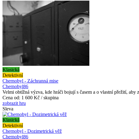
Klasická
Detektivní
Chernobyl - Záchranná mise
Chernobyl86
Velmi obtížná výzva, kde hráči bojují s časem a o vlastní přežití, aby 
Cena od:
1 600 Kč / skupina
zobrazit hru
Sleva
Klasická
Detektivní
Chernobyl - Dozimetrická věž
Chernobyl86