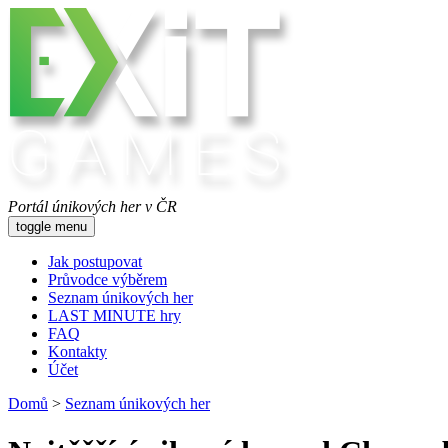
Portál únikových her v ČR
toggle menu
Jak postupovat
Průvodce výběrem
Seznam únikových her
LAST MINUTE hry
FAQ
Kontakty
Účet
Domů
>
Seznam únikových her