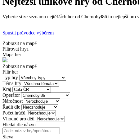
Nejtěžší únikové hry od Cherno
Vyberte si ze seznamu nejtěžších her od Chernobyl86 tu nejlepší pro 
Spustit průvodce výběrem
Zobrazit na mapě
Filtrovat hry
1
Mapa her
Zobrazit na mapě
Filtr her
Typ hry
Téma hry
Kraj
Operátor
Náročnost
Řadit dle
Počet hráčů
Vhodné pro děti
Hledat dle názvu
Sleva