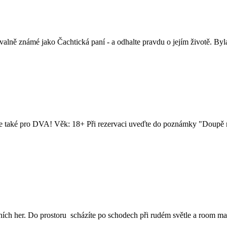
lně známé jako Čachtická paní - a odhalte pravdu o jejím životě. Byl
jeme také pro DVA! Věk: 18+ Při rezervaci uveďte do poznámky "Doupě n
tních her. Do prostoru scházíte po schodech při rudém světle a room ma