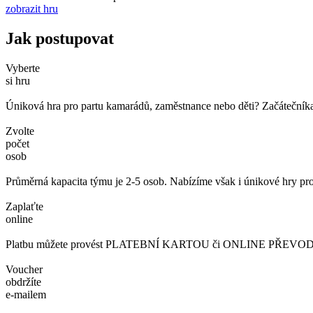
zobrazit hru
Jak postupovat
Vyberte
si hru
Úniková hra pro partu kamarádů, zaměstnance nebo děti? Začátečníka č
Zvolte
počet
osob
Průměrná kapacita týmu je 2-5 osob. Nabízíme však i únikové hry pro
Zaplaťte
online
Platbu můžete provést PLATEBNÍ KARTOU či ONLINE PŘEVODEM. 
Voucher
obdržíte
e-mailem