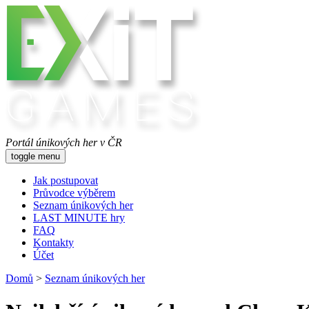
Portál únikových her v ČR
toggle menu
Jak postupovat
Průvodce výběrem
Seznam únikových her
LAST MINUTE hry
FAQ
Kontakty
Účet
Domů
>
Seznam únikových her