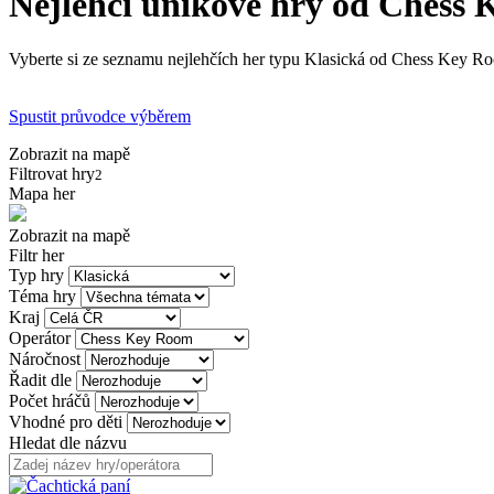
Nejlehčí únikové hry od Chess
Vyberte si ze seznamu nejlehčích her typu Klasická od Chess Key Roo
Spustit průvodce výběrem
Zobrazit na mapě
Filtrovat hry
2
Mapa her
Zobrazit na mapě
Filtr her
Typ hry
Téma hry
Kraj
Operátor
Náročnost
Řadit dle
Počet hráčů
Vhodné pro děti
Hledat dle názvu