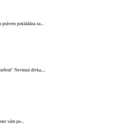
a právem pokládána za...
eřesti" Nevinná dívka,...
ster vám po...