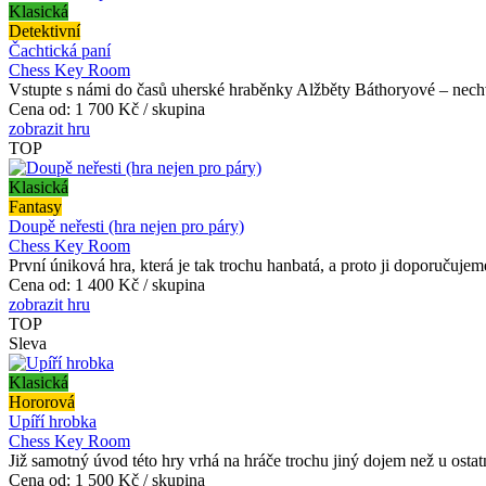
Klasická
Detektivní
Čachtická paní
Chess Key Room
Vstupte s námi do časů uherské hraběnky Alžběty Báthoryové – nechva
Cena od:
1 700 Kč / skupina
zobrazit hru
TOP
Klasická
Fantasy
Doupě neřesti (hra nejen pro páry)
Chess Key Room
První úniková hra, která je tak trochu hanbatá, a proto ji doporuču
Cena od:
1 400 Kč / skupina
zobrazit hru
TOP
Sleva
Klasická
Hororová
Upíří hrobka
Chess Key Room
Již samotný úvod této hry vrhá na hráče trochu jiný dojem než u osta
Cena od:
1 500 Kč / skupina