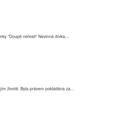
mky "Doupě neřesti" Nevinná dívka,...
ím životě. Byla právem pokládána za...