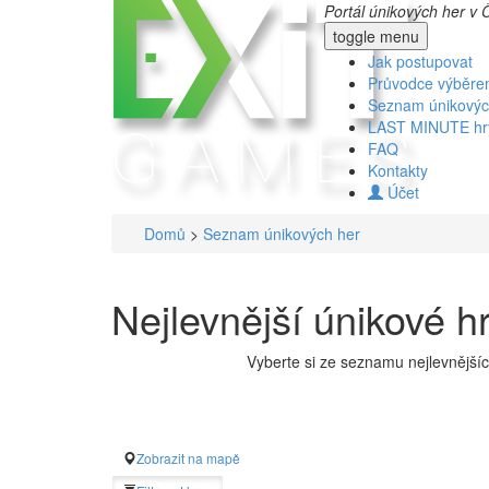
Portál únikových her v 
toggle menu
Jak postupovat
Průvodce výběr
Seznam únikovýc
LAST MINUTE hr
FAQ
Kontakty
Účet
Domů
>
Seznam únikových her
Nejlevnější únikové 
Vyberte si ze seznamu nejlevnější
Zobrazit na mapě