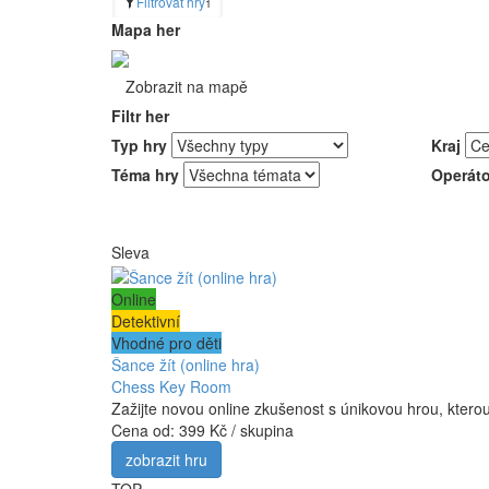
Filtrovat hry
1
Mapa her
Zobrazit na mapě
Filtr her
Typ hry
Kraj
Téma hry
Operáto
Sleva
Online
Detektivní
Vhodné pro děti
Šance žít (online hra)
Chess Key Room
Zažijte novou online zkušenost s únikovou hrou, kterou
Cena od:
399 Kč / skupina
zobrazit hru
TOP