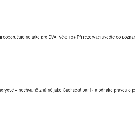
o ji doporučujeme také pro DVA! Věk: 18+ Při rezervaci uveďte do pozná
oryové – nechvalně známé jako Čachtická paní - a odhalte pravdu o jej