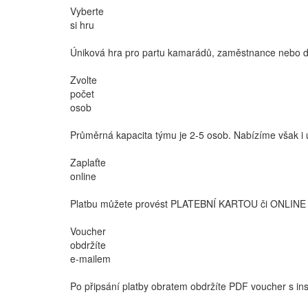
Vyberte
si hru
Úniková hra pro partu kamarádů, zaměstnance nebo dět
Zvolte
počet
osob
Průměrná kapacita týmu je 2-5 osob. Nabízíme však i ú
Zaplaťte
online
Platbu můžete provést PLATEBNÍ KARTOU či ONLINE 
Voucher
obdržíte
e-mailem
Po připsání platby obratem obdržíte PDF voucher s ins