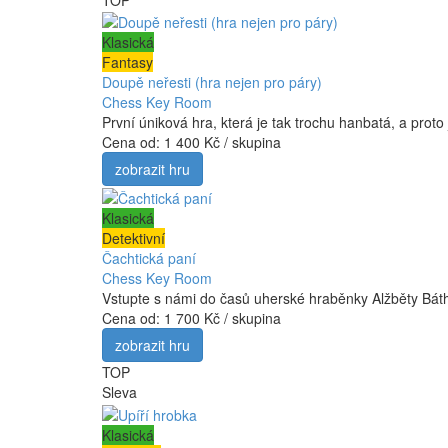
Klasická
Fantasy
Doupě neřesti (hra nejen pro páry)
Chess Key Room
První úniková hra, která je tak trochu hanbatá, a prot
Cena od:
1 400 Kč / skupina
zobrazit hru
Klasická
Detektivní
Čachtická paní
Chess Key Room
Vstupte s námi do časů uherské hraběnky Alžběty Báth
Cena od:
1 700 Kč / skupina
zobrazit hru
TOP
Sleva
Klasická