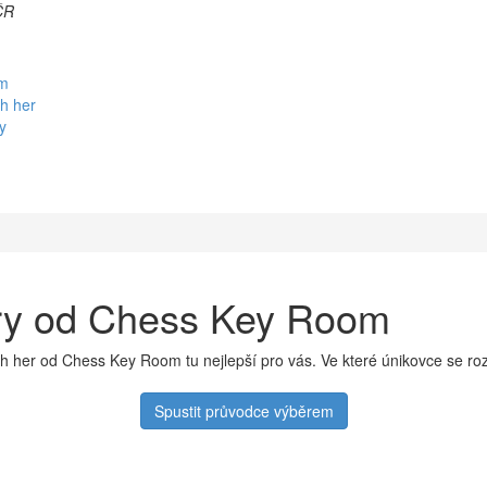
ČR
em
h her
y
hry od Chess Key Room
ch her od Chess Key Room tu nejlepší pro vás. Ve které únikovce se ro
Spustit průvodce výběrem