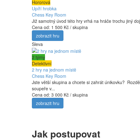
Hororová
Upíří hrobka
Chess Key Room
Již samotný úvod této hry vrhá na hráče trochu jiný d
Cena od:
1 500 Kč / skupina
zobrazit hru
Sleva
2 týmy
Detektivní
2 hry na jednom místě
Chess Key Room
Jste větší skupina a chcete si zahrát únikovku? Rozděl
soupeře v...
Cena od:
3 000 Kč / skupina
zobrazit hru
Jak postupovat