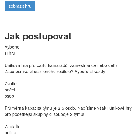
zobrazit hru
Jak postupovat
Vyberte
si hru
Úniková hra pro partu kamarádů, zaměstnance nebo děti?
Začátečníka či ostříleného řešitele? Vybere si každý!
Zvolte
počet
osob
Průměrná kapacita týmu je 2-5 osob. Nabízíme však i únikové hry
pro početnější skupiny či souboje 2 týmů!
Zaplaťte
online