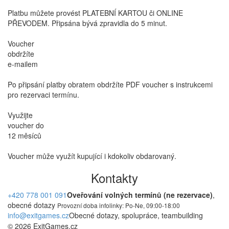
Platbu můžete provést PLATEBNÍ KARTOU či ONLINE
PŘEVODEM. Připsána bývá zpravidla do 5 minut.
Voucher
obdržíte
e-mailem
Po připsání platby obratem obdržíte PDF voucher s instrukcemi
pro rezervaci termínu.
Využijte
voucher do
12 měsíců
Voucher může využít kupující i kdokoliv obdarovaný.
Kontakty
+420 778 001 091
Oveřování volných termínů (ne rezervace)
,
obecné dotazy
Provozní doba infolinky: Po-Ne, 09:00-18:00
info@exitgames.cz
Obecné dotazy, spolupráce, teambuilding
© 2026 ExitGames.cz