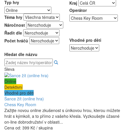
Typ hry
Kraj
Operátor
Téma hry
Náročnost
Řadit dle
Vhodné pro děti
Počet hráčů
Hledat dle názvu
Sleva
Online
Detektivní
Vhodné pro děti
Šance žít (online hra)
Chess Key Room
Zažijte novou online zkušenost s únikovou hrou, kterou můžete
hrát s kýmkoli, a to přímo z vašeho křesla. Vyzkoušejte úžasné
on-line dobrodružství v oblasti...
Cena od:
399 Kč / skupina