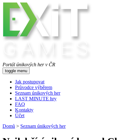
Portál únikových her v ČR
toggle menu
Jak postupovat
Průvodce výběrem
Seznam únikových her
LAST MINUTE hry
FAQ
Kontakty
Účet
Domů
>
Seznam únikových her