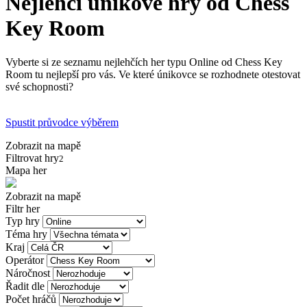
Nejlehčí únikové hry od Chess
Key Room
Vyberte si ze seznamu nejlehčích her typu Online od Chess Key
Room tu nejlepší pro vás. Ve které únikovce se rozhodnete otestovat
své schopnosti?
Spustit průvodce výběrem
Zobrazit na mapě
Filtrovat hry
2
Mapa her
Zobrazit na mapě
Filtr her
Typ hry
Téma hry
Kraj
Operátor
Náročnost
Řadit dle
Počet hráčů