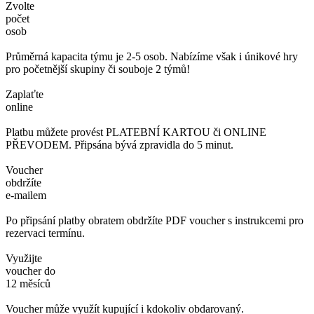
Zvolte
počet
osob
Průměrná kapacita týmu je 2-5 osob. Nabízíme však i únikové hry
pro početnější skupiny či souboje 2 týmů!
Zaplaťte
online
Platbu můžete provést PLATEBNÍ KARTOU či ONLINE
PŘEVODEM. Připsána bývá zpravidla do 5 minut.
Voucher
obdržíte
e-mailem
Po připsání platby obratem obdržíte PDF voucher s instrukcemi pro
rezervaci termínu.
Využijte
voucher do
12 měsíců
Voucher může využít kupující i kdokoliv obdarovaný.