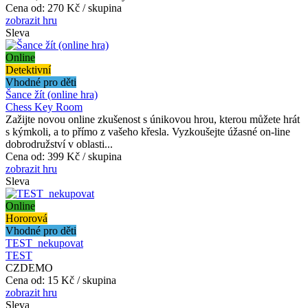
Cena od:
270 Kč / skupina
zobrazit hru
Sleva
Online
Detektivní
Vhodné pro děti
Šance žít (online hra)
Chess Key Room
Zažijte novou online zkušenost s únikovou hrou, kterou můžete hrát
s kýmkoli, a to přímo z vašeho křesla. Vyzkoušejte úžasné on-line
dobrodružství v oblasti...
Cena od:
399 Kč / skupina
zobrazit hru
Sleva
Online
Hororová
Vhodné pro děti
TEST_nekupovat
TEST
CZDEMO
Cena od:
15 Kč / skupina
zobrazit hru
Sleva