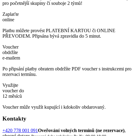
pro početnější skupiny či souboje 2 týmů!
Zaplaťte
online
Platbu můžete provést PLATEBNÍ KARTOU či ONLINE
PŘEVODEM. Připsána bývá zpravidla do 5 minut.
Voucher
obdržíte
e-mailem
Po připsání platby obratem obdržíte PDF voucher s instrukcemi pro
rezervaci termínu.
Využijte
voucher do
12 měsíců
Voucher může využít kupující i kdokoliv obdarovaný.
Kontakty
+420 778 001 091
Oveřování volných termínů (ne rezervace)
,
obecné dotazy