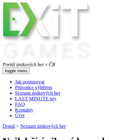
Portál únikových her v ČR
toggle menu
Jak postupovat
Průvodce výběrem
Seznam únikových her
LAST MINUTE hry
FAQ
Kontakty
Účet
Domů
>
Seznam únikových her