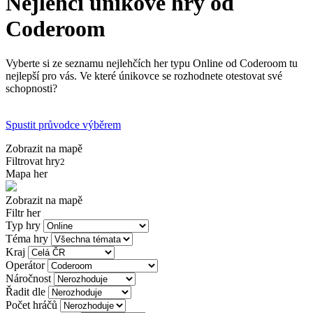
Nejlehčí únikové hry od
Coderoom
Vyberte si ze seznamu nejlehčích her typu Online od Coderoom tu
nejlepší pro vás. Ve které únikovce se rozhodnete otestovat své
schopnosti?
Spustit průvodce výběrem
Zobrazit na mapě
Filtrovat hry
2
Mapa her
Zobrazit na mapě
Filtr her
Typ hry
Téma hry
Kraj
Operátor
Náročnost
Řadit dle
Počet hráčů