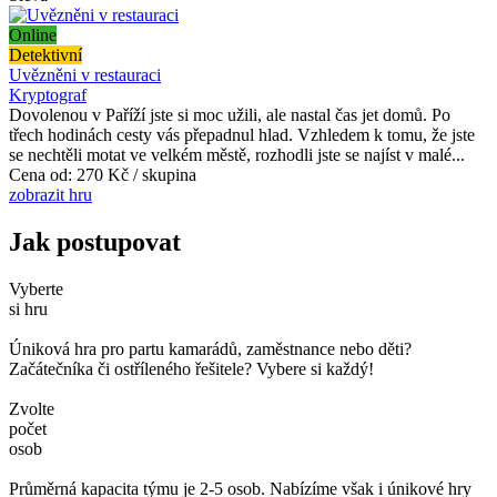
Online
Detektivní
Uvězněni v restauraci
Kryptograf
Dovolenou v Paříží jste si moc užili, ale nastal čas jet domů. Po
třech hodinách cesty vás přepadnul hlad. Vzhledem k tomu, že jste
se nechtěli motat ve velkém městě, rozhodli jste se najíst v malé...
Cena od:
270 Kč / skupina
zobrazit hru
Jak postupovat
Vyberte
si hru
Úniková hra pro partu kamarádů, zaměstnance nebo děti?
Začátečníka či ostříleného řešitele? Vybere si každý!
Zvolte
počet
osob
Průměrná kapacita týmu je 2-5 osob. Nabízíme však i únikové hry