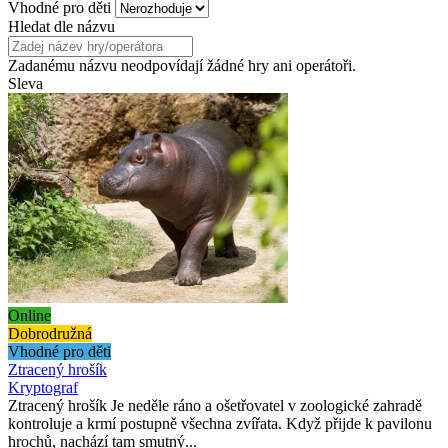
Vhodné pro děti
Hledat dle názvu
Zadanému názvu neodpovídají žádné hry ani operátoři.
Sleva
Online
Dobrodružná
Vhodné pro děti
Ztracený hrošík
Kryptograf
Ztracený hrošík Je neděle ráno a ošetřovatel v zoologické zahradě
kontroluje a krmí postupně všechna zvířata. Když přijde k pavilonu
hrochů, nachází tam smutný...