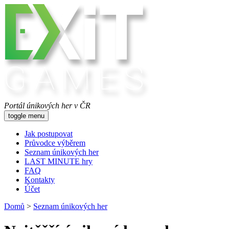
Portál únikových her v ČR
toggle menu
Jak postupovat
Průvodce výběrem
Seznam únikových her
LAST MINUTE hry
FAQ
Kontakty
Účet
Domů
>
Seznam únikových her