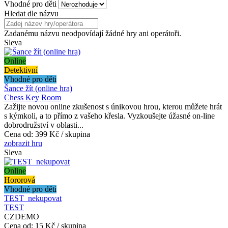
Vhodné pro děti
Hledat dle názvu
Zadanému názvu neodpovídají žádné hry ani operátoři.
Sleva
Online
Detektivní
Vhodné pro děti
Šance žít (online hra)
Chess Key Room
Zažijte novou online zkušenost s únikovou hrou, kterou můžete hrát
s kýmkoli, a to přímo z vašeho křesla. Vyzkoušejte úžasné on-line
dobrodružství v oblasti...
Cena od:
399 Kč / skupina
zobrazit hru
Sleva
Online
Hororová
Vhodné pro děti
TEST_nekupovat
TEST
CZDEMO
Cena od:
15 Kč / skupina