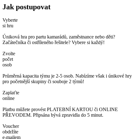
Jak postupovat
Vyberte
si hru
Úniková hra pro partu kamarádů, zaměstnance nebo děti?
Začátečníka či ostříleného řešitele? Vybere si každý!
Zvolte
počet
osob
Průměrná kapacita týmu je 2-5 osob. Nabízíme však i únikové hry
pro početnější skupiny či souboje 2 týmů!
Zaplaťte
online
Platbu můžete provést PLATEBNÍ KARTOU či ONLINE
PŘEVODEM. Připsána bývá zpravidla do 5 minut.
Voucher
obdržíte
e-mailem