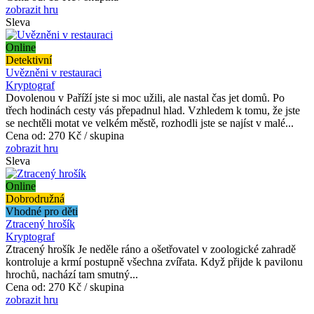
zobrazit hru
Sleva
Online
Detektivní
Uvězněni v restauraci
Kryptograf
Dovolenou v Paříží jste si moc užili, ale nastal čas jet domů. Po
třech hodinách cesty vás přepadnul hlad. Vzhledem k tomu, že jste
se nechtěli motat ve velkém městě, rozhodli jste se najíst v malé...
Cena od:
270 Kč / skupina
zobrazit hru
Sleva
Online
Dobrodružná
Vhodné pro děti
Ztracený hrošík
Kryptograf
Ztracený hrošík Je neděle ráno a ošetřovatel v zoologické zahradě
kontroluje a krmí postupně všechna zvířata. Když přijde k pavilonu
hrochů, nachází tam smutný...
Cena od:
270 Kč / skupina
zobrazit hru