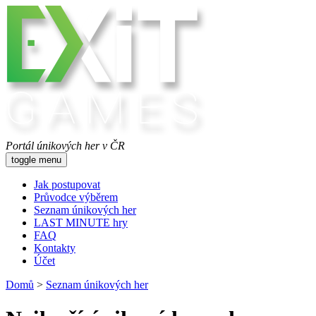
Portál únikových her v ČR
toggle menu
Jak postupovat
Průvodce výběrem
Seznam únikových her
LAST MINUTE hry
FAQ
Kontakty
Účet
Domů
>
Seznam únikových her