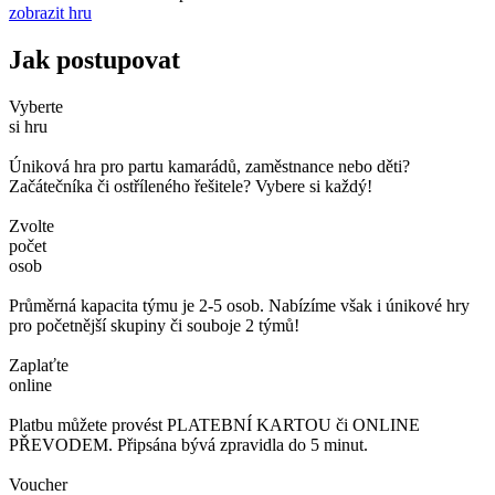
zobrazit hru
Jak postupovat
Vyberte
si hru
Úniková hra pro partu kamarádů, zaměstnance nebo děti?
Začátečníka či ostříleného řešitele? Vybere si každý!
Zvolte
počet
osob
Průměrná kapacita týmu je 2-5 osob. Nabízíme však i únikové hry
pro početnější skupiny či souboje 2 týmů!
Zaplaťte
online
Platbu můžete provést PLATEBNÍ KARTOU či ONLINE
PŘEVODEM. Připsána bývá zpravidla do 5 minut.
Voucher