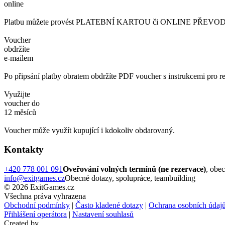
online
Platbu můžete provést PLATEBNÍ KARTOU či ONLINE PŘEVODEM. 
Voucher
obdržíte
e-mailem
Po připsání platby obratem obdržíte PDF voucher s instrukcemi pro re
Využijte
voucher do
12 měsíců
Voucher může využít kupující i kdokoliv obdarovaný.
Kontakty
+420 778 001 091
Oveřování volných termínů (ne rezervace)
, obe
info@exitgames.cz
Obecné dotazy, spolupráce, teambuilding
© 2026 ExitGames.cz
Všechna práva vyhrazena
Obchodní podmínky
|
Často kladené dotazy
|
Ochrana osobních údaj
Přihlášení operátora
|
Nastavení souhlasů
Created by