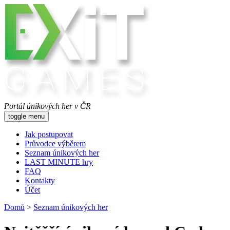
Portál únikových her v ČR
toggle menu
Jak postupovat
Průvodce výběrem
Seznam únikových her
LAST MINUTE hry
FAQ
Kontakty
Účet
Domů
>
Seznam únikových her