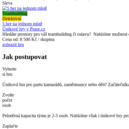
Sleva
Teambuilding
Detektivní
5 her na jednom místě
Únikové hry v Praze.cz
Hledáte prostory pro váš teambuilding či oslavu? Nabízíme možnost o
Cena od:
8 500 Kč / skupina
zobrazit hru
Jak postupovat
Vyberte
si hru
Úniková hra pro partu kamarádů, zaměstnance nebo děti? Začátečníka č
Zvolte
počet
osob
Průměrná kapacita týmu je 2-5 osob. Nabízíme však i únikové hry pro
Zaplaťte