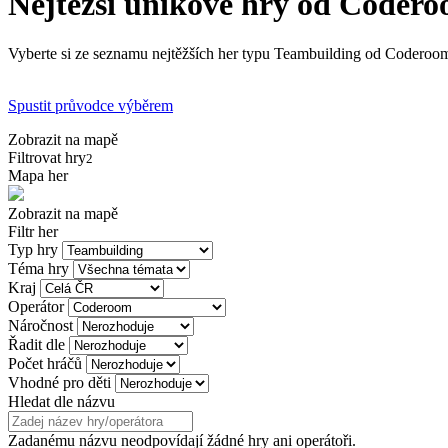
Nejtěžší únikové hry od Coder
Vyberte si ze seznamu nejtěžších her typu Teambuilding od Coderoom t
Spustit průvodce výběrem
Zobrazit na mapě
Filtrovat hry
2
Mapa her
Zobrazit na mapě
Filtr her
Typ hry
Téma hry
Kraj
Operátor
Náročnost
Řadit dle
Počet hráčů
Vhodné pro děti
Hledat dle názvu
Zadanému názvu neodpovídají žádné hry ani operátoři.