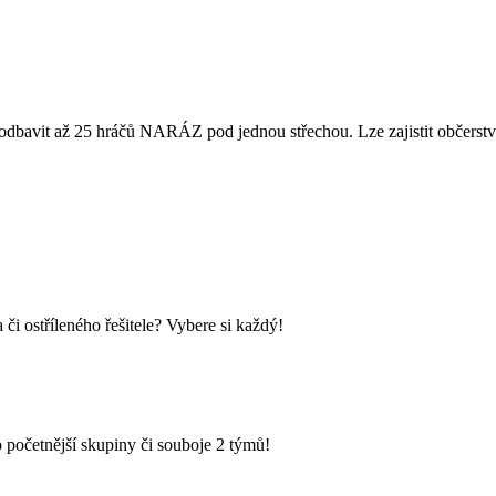
dbavit až 25 hráčů NARÁZ pod jednou střechou. Lze zajistit občerstven
i ostříleného řešitele? Vybere si každý!
 početnější skupiny či souboje 2 týmů!