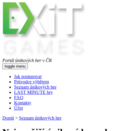
Portál únikových her v ČR
toggle menu
Jak postupovat
Průvodce výběrem
Seznam únikových her
LAST MINUTE hry
FAQ
Kontakty
Účet
Domů
>
Seznam únikových her