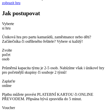
zobrazit hru
Jak postupovat
Vyberte
si hru
Úniková hra pro partu kamarádů, zaměstnance nebo děti?
Začátečníka či ostříleného řešitele? Vybere si každý!
Zvolte
počet
osob
Průměrná kapacita týmu je 2-5 osob. Nabízíme však i únikové hry
pro početnější skupiny či souboje 2 týmů!
Zaplaťte
online
Platbu můžete provést PLATEBNÍ KARTOU či ONLINE
PŘEVODEM. Připsána bývá zpravidla do 5 minut.
Voucher