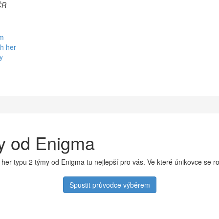
ČR
em
h her
y
ry od Enigma
her typu 2 týmy od Enigma tu nejlepší pro vás. Ve které únikovce se 
Spustit průvodce výběrem