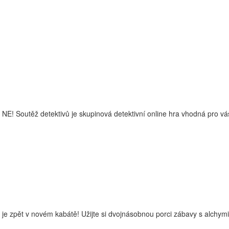
těž detektivů je skupinová detektivní online hra vhodná pro váš p
je zpět v novém kabátě! Užijte si dvojnásobnou porci zábavy s alchym