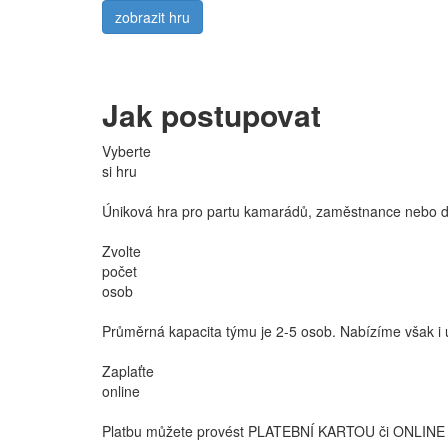
zobrazit hru
Jak postupovat
Vyberte
si hru
Úniková hra pro partu kamarádů, zaměstnance nebo dět
Zvolte
počet
osob
Průměrná kapacita týmu je 2-5 osob. Nabízíme však i ú
Zaplaťte
online
Platbu můžete provést PLATEBNÍ KARTOU či ONLINE 