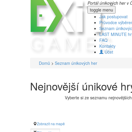
Portál únikových her v 
toggle menu
Jak postupovat
Průvodce výběr
Seznam únikovýc
LAST MINUTE hr
FAQ
Kontakty
Účet
Domů
>
Seznam únikových her
Nejnovější únikové h
Vyberte si ze seznamu nejnovějších 
Zobrazit na mapě