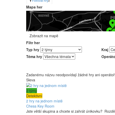
Filtrovat hry
2
Mapa her
Zobrazit na mapě
Filtr her
Typ hry
Kraj
Téma hry
Operáto
Zadanému názvu neodpovídají žádné hry ani operátoři
Sleva
2 týmy
Detektivní
2 hry na jednom místě
Chess Key Room
Jste větší skupina a chcete si zahrát únikovku? Rozděl