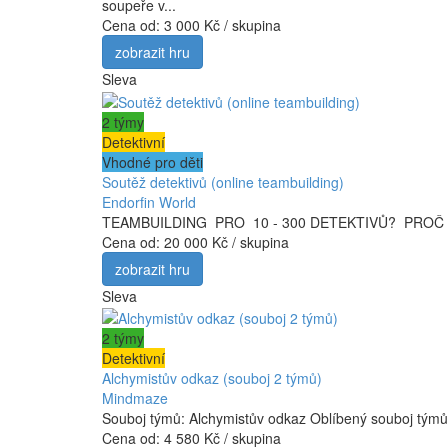
soupeře v...
Cena od:
3 000 Kč / skupina
zobrazit hru
Sleva
2 týmy
Detektivní
Vhodné pro děti
Soutěž detektivů (online teambuilding)
Endorfin World
TEAMBUILDING PRO 10 - 300 DETEKTIVŮ? PROČ NE! Sou
Cena od:
20 000 Kč / skupina
zobrazit hru
Sleva
2 týmy
Detektivní
Alchymistův odkaz (souboj 2 týmů)
Mindmaze
Souboj týmů: Alchymistův odkaz Oblíbený souboj týmů 
Cena od:
4 580 Kč / skupina