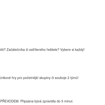
i? Začátečníka či ostříleného řešitele? Vybere si každý!
nikové hry pro početnější skupiny či souboje 2 týmů!
PŘEVODEM. Připsána bývá zpravidla do 5 minut.