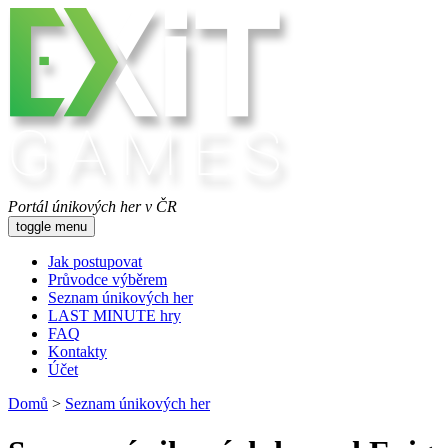
Portál únikových her v ČR
toggle menu
Jak postupovat
Průvodce výběrem
Seznam únikových her
LAST MINUTE hry
FAQ
Kontakty
Účet
Domů
>
Seznam únikových her