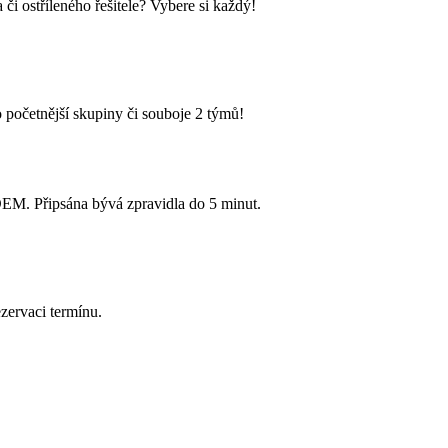
i ostříleného řešitele? Vybere si každý!
 početnější skupiny či souboje 2 týmů!
Připsána bývá zpravidla do 5 minut.
zervaci termínu.