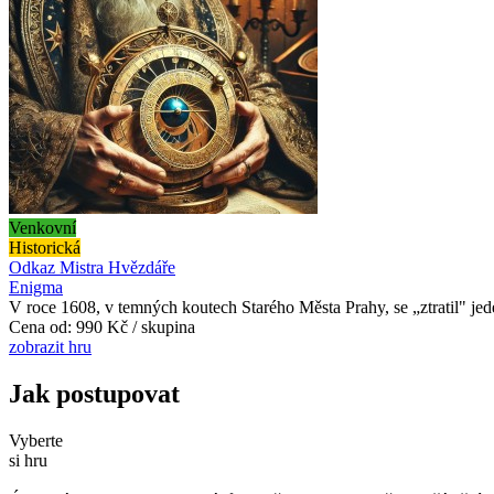
Venkovní
Historická
Odkaz Mistra Hvězdáře
Enigma
V roce 1608, v temných koutech Starého Města Prahy, se „ztratil" jeden
Cena od:
990 Kč / skupina
zobrazit hru
Jak postupovat
Vyberte
si hru