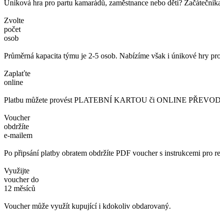
Úniková hra pro partu kamarádů, zaměstnance nebo děti? Začátečníka č
Zvolte
počet
osob
Průměrná kapacita týmu je 2-5 osob. Nabízíme však i únikové hry pro
Zaplaťte
online
Platbu můžete provést PLATEBNÍ KARTOU či ONLINE PŘEVODEM. 
Voucher
obdržíte
e-mailem
Po připsání platby obratem obdržíte PDF voucher s instrukcemi pro re
Využijte
voucher do
12 měsíců
Voucher může využít kupující i kdokoliv obdarovaný.