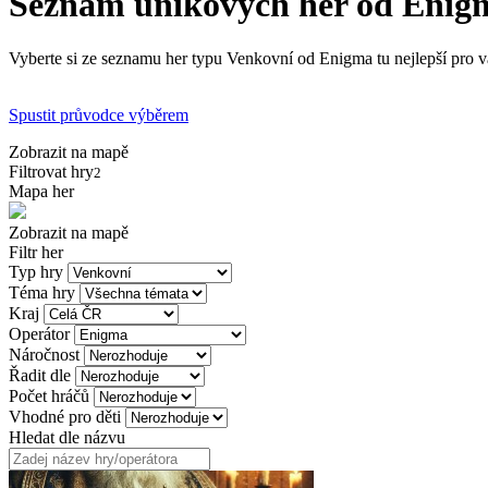
Seznam únikových her od Enig
Vyberte si ze seznamu her typu Venkovní od Enigma tu nejlepší pro vá
Spustit průvodce výběrem
Zobrazit na mapě
Filtrovat hry
2
Mapa her
Zobrazit na mapě
Filtr her
Typ hry
Téma hry
Kraj
Operátor
Náročnost
Řadit dle
Počet hráčů
Vhodné pro děti
Hledat dle názvu