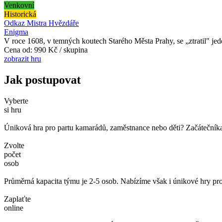
Venkovní
Historická
Odkaz Mistra Hvězdáře
Enigma
V roce 1608, v temných koutech Starého Města Prahy, se „ztratil" jeden
Cena od:
990 Kč / skupina
zobrazit hru
Jak postupovat
Vyberte
si hru
Úniková hra pro partu kamarádů, zaměstnance nebo děti? Začátečníka č
Zvolte
počet
osob
Průměrná kapacita týmu je 2-5 osob. Nabízíme však i únikové hry pro
Zaplaťte
online