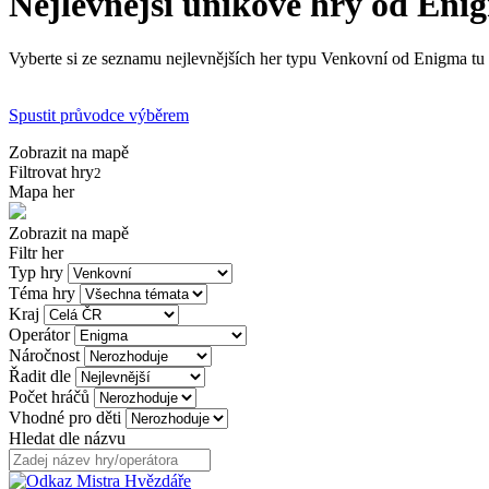
Nejlevnější únikové hry od Eni
Vyberte si ze seznamu nejlevnějších her typu Venkovní od Enigma tu n
Spustit průvodce výběrem
Zobrazit na mapě
Filtrovat hry
2
Mapa her
Zobrazit na mapě
Filtr her
Typ hry
Téma hry
Kraj
Operátor
Náročnost
Řadit dle
Počet hráčů
Vhodné pro děti
Hledat dle názvu