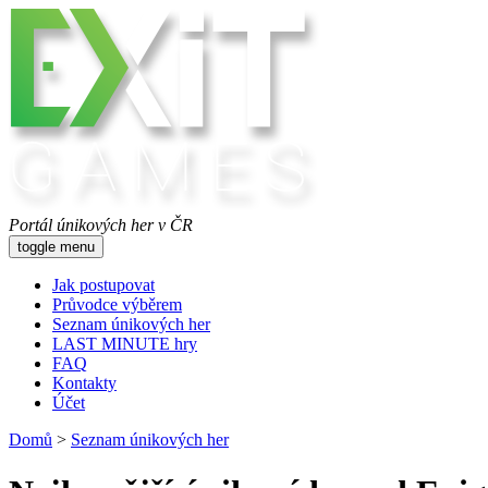
Portál únikových her v ČR
toggle menu
Jak postupovat
Průvodce výběrem
Seznam únikových her
LAST MINUTE hry
FAQ
Kontakty
Účet
Domů
>
Seznam únikových her