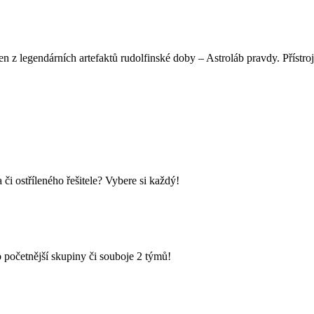
 z legendárních artefaktů rudolfinské doby – Astroláb pravdy. Přístroj,
i ostříleného řešitele? Vybere si každý!
 početnější skupiny či souboje 2 týmů!