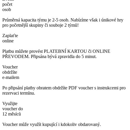
počet
osob
Průměrná kapacita týmu je 2-5 osob. Nabízíme však i únikové hry
pro početnější skupiny či souboje 2 týmů!
Zaplaťte
online
Platbu můžete provést PLATEBNÍ KARTOU či ONLINE
PŘEVODEM. Připsána bývá zpravidla do 5 minut.
Voucher
obdržíte
e-mailem
Po připsání platby obratem obdržíte PDF voucher s instrukcemi pro
rezervaci termínu.
Využijte
voucher do
12 měsíců
Voucher může využít kupující i kdokoliv obdarovaný.