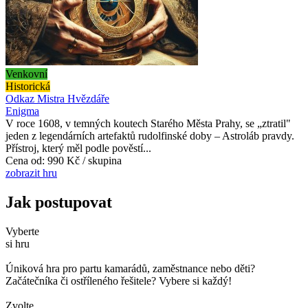
Venkovní
Historická
Odkaz Mistra Hvězdáře
Enigma
V roce 1608, v temných koutech Starého Města Prahy, se „ztratil"
jeden z legendárních artefaktů rudolfinské doby – Astroláb pravdy.
Přístroj, který měl podle pověstí...
Cena od:
990 Kč / skupina
zobrazit hru
Jak postupovat
Vyberte
si hru
Úniková hra pro partu kamarádů, zaměstnance nebo děti?
Začátečníka či ostříleného řešitele? Vybere si každý!
Zvolte