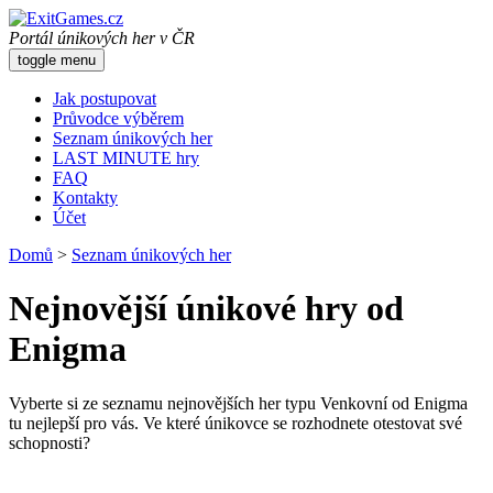
Portál únikových her v ČR
toggle menu
Jak postupovat
Průvodce výběrem
Seznam únikových her
LAST MINUTE hry
FAQ
Kontakty
Účet
Domů
>
Seznam únikových her
Nejnovější únikové hry od
Enigma
Vyberte si ze seznamu nejnovějších her typu Venkovní od Enigma
tu nejlepší pro vás. Ve které únikovce se rozhodnete otestovat své
schopnosti?