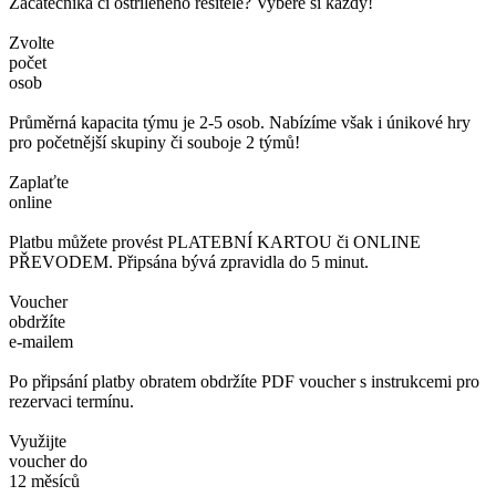
Začátečníka či ostříleného řešitele? Vybere si každý!
Zvolte
počet
osob
Průměrná kapacita týmu je 2-5 osob. Nabízíme však i únikové hry
pro početnější skupiny či souboje 2 týmů!
Zaplaťte
online
Platbu můžete provést PLATEBNÍ KARTOU či ONLINE
PŘEVODEM. Připsána bývá zpravidla do 5 minut.
Voucher
obdržíte
e-mailem
Po připsání platby obratem obdržíte PDF voucher s instrukcemi pro
rezervaci termínu.
Využijte
voucher do
12 měsíců