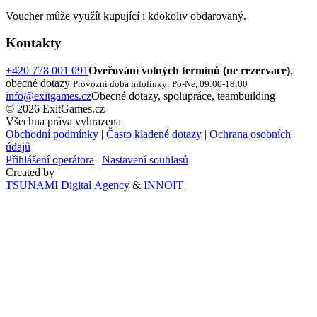
Voucher může využít kupující i kdokoliv obdarovaný.
Kontakty
+420 778 001 091
Oveřování volných termínů (ne rezervace)
,
obecné dotazy
Provozní doba infolinky: Po-Ne, 09:00-18:00
info@exitgames.cz
Obecné dotazy, spolupráce, teambuilding
© 2026 ExitGames.cz
Všechna práva vyhrazena
Obchodní podmínky
|
Často kladené dotazy
|
Ochrana osobních
údajů
Přihlášení operátora
|
Nastavení souhlasů
Created by
TSUNAMI Digital Agency
&
INNOIT