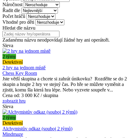
Náročnost
Řadit dle
Počet hráčů
Vhodné pro děti
Hledat dle názvu
Zadanému názvu neodpovídají žádné hry ani operátoři.
Sleva
2 týmy
Detektivní
2 hry na jednom místě
Chess Key Room
Jste větší skupina a chcete si zahrát únikovku? Rozdělte se do 2
skupin a hrajte 2 hry ve stejný čas. Po hře se můžete vyměnit a
zjistit, komu šla která hra lépe. Nebo vyzvete soupeře v...
Cena od:
3 000 Kč / skupina
zobrazit hru
Sleva
2 týmy
Detektivní
Alchymistův odkaz (souboj 2 týmů)
Mindmaze