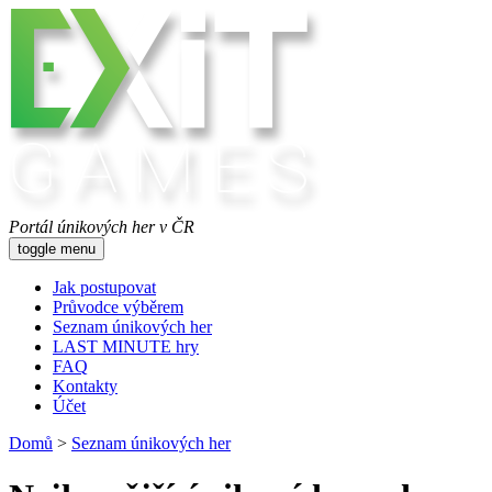
Portál únikových her v ČR
toggle menu
Jak postupovat
Průvodce výběrem
Seznam únikových her
LAST MINUTE hry
FAQ
Kontakty
Účet
Domů
>
Seznam únikových her