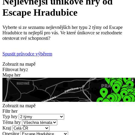
Nejlevnější únikové hry od
Escape Hradubice
Vyberte si ze seznamu nejlevnějších her typu 2 týmy od Escape
Hradubice tu nejlepší pro vás. Ve které únikovce se rozhodnete
otestovat své schopnosti?
Spustit průvodce výběrem
Zobrazit na mapě
Filtrovat hry
2
Mapa her
Zobrazit na mapě
Filtr her
Typ hry
Téma hry
Kraj
Operátor