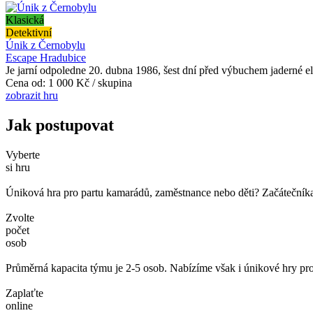
Klasická
Detektivní
Únik z Černobylu
Escape Hradubice
Je jarní odpoledne 20. dubna 1986, šest dní před výbuchem jaderné e
Cena od:
1 000 Kč / skupina
zobrazit hru
Jak postupovat
Vyberte
si hru
Úniková hra pro partu kamarádů, zaměstnance nebo děti? Začátečníka č
Zvolte
počet
osob
Průměrná kapacita týmu je 2-5 osob. Nabízíme však i únikové hry pro
Zaplaťte
online