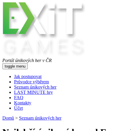
Portál únikových her v ČR
toggle menu
Jak postupovat
Průvodce výběrem
Seznam únikových her
LAST MINUTE hry
FAQ
Kontakty
Účet
Domů
>
Seznam únikových her