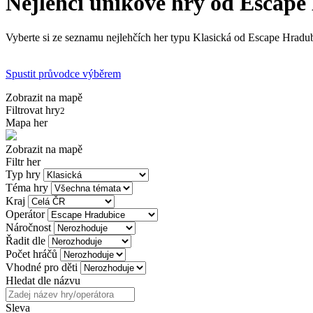
Nejlehčí únikové hry od Escape
Vyberte si ze seznamu nejlehčích her typu Klasická od Escape Hradubi
Spustit průvodce výběrem
Zobrazit na mapě
Filtrovat hry
2
Mapa her
Zobrazit na mapě
Filtr her
Typ hry
Téma hry
Kraj
Operátor
Náročnost
Řadit dle
Počet hráčů
Vhodné pro děti
Hledat dle názvu
Sleva