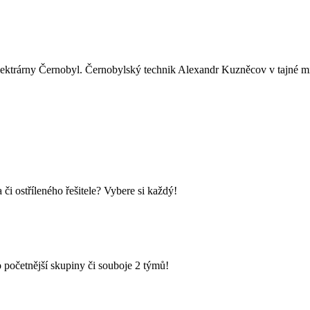
lektrárny Černobyl. Černobylský technik Alexandr Kuzněcov v tajné mís
i ostříleného řešitele? Vybere si každý!
 početnější skupiny či souboje 2 týmů!