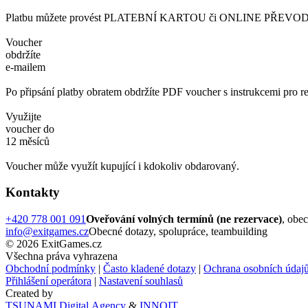
Platbu můžete provést PLATEBNÍ KARTOU či ONLINE PŘEVODEM. 
Voucher
obdržíte
e-mailem
Po připsání platby obratem obdržíte PDF voucher s instrukcemi pro re
Využijte
voucher do
12 měsíců
Voucher může využít kupující i kdokoliv obdarovaný.
Kontakty
+420 778 001 091
Oveřování volných termínů (ne rezervace)
, obe
info@exitgames.cz
Obecné dotazy, spolupráce, teambuilding
© 2026 ExitGames.cz
Všechna práva vyhrazena
Obchodní podmínky
|
Často kladené dotazy
|
Ochrana osobních údaj
Přihlášení operátora
|
Nastavení souhlasů
Created by
TSUNAMI Digital Agency
&
INNOIT