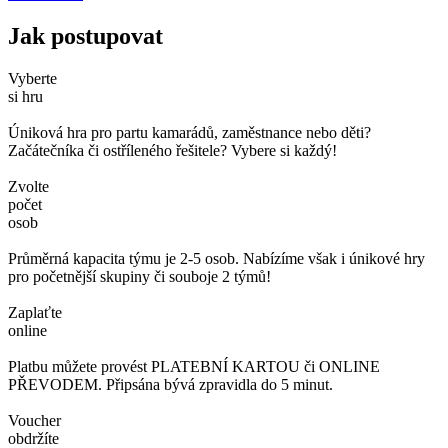
Jak postupovat
Vyberte
si hru
Úniková hra pro partu kamarádů, zaměstnance nebo děti?
Začátečníka či ostříleného řešitele? Vybere si každý!
Zvolte
počet
osob
Průměrná kapacita týmu je 2-5 osob. Nabízíme však i únikové hry
pro početnější skupiny či souboje 2 týmů!
Zaplaťte
online
Platbu můžete provést PLATEBNÍ KARTOU či ONLINE
PŘEVODEM. Připsána bývá zpravidla do 5 minut.
Voucher
obdržíte