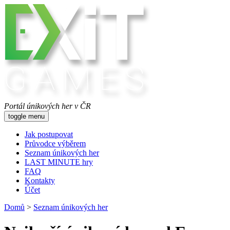
Portál únikových her v ČR
toggle menu
Jak postupovat
Průvodce výběrem
Seznam únikových her
LAST MINUTE hry
FAQ
Kontakty
Účet
Domů
>
Seznam únikových her