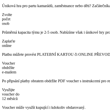
Úniková hra pro partu kamarádů, zaměstnance nebo děti? Začátečníka č
Zvolte
počet
osob
Průměrná kapacita týmu je 2-5 osob. Nabízíme však i únikové hry pro
Zaplaťte
online
Platbu můžete provést PLATEBNÍ KARTOU či ONLINE PŘEVODEM. 
Voucher
obdržíte
e-mailem
Po připsání platby obratem obdržíte PDF voucher s instrukcemi pro re
Využijte
voucher do
12 měsíců
Voucher může využít kupující i kdokoliv obdarovaný.