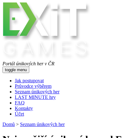
Portál únikových her v ČR
toggle menu
Jak postupovat
Průvodce výběrem
Seznam únikových her
LAST MINUTE hry
FAQ
Kontakty
Účet
Domů
>
Seznam únikových her