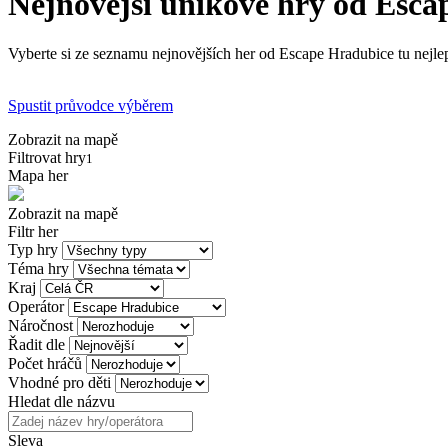
Nejnovější únikové hry od Esca
Vyberte si ze seznamu nejnovějších her od Escape Hradubice tu nejlep
Spustit průvodce výběrem
Zobrazit na mapě
Filtrovat hry
1
Mapa her
Zobrazit na mapě
Filtr her
Typ hry
Téma hry
Kraj
Operátor
Náročnost
Řadit dle
Počet hráčů
Vhodné pro děti
Hledat dle názvu
Sleva