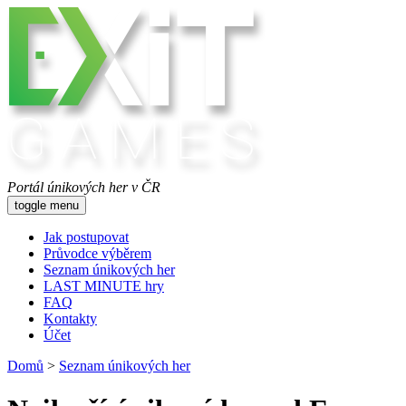
Portál únikových her v ČR
toggle menu
Jak postupovat
Průvodce výběrem
Seznam únikových her
LAST MINUTE hry
FAQ
Kontakty
Účet
Domů
>
Seznam únikových her