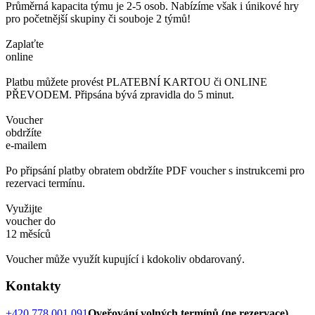
Průměrná kapacita týmu je 2-5 osob. Nabízíme však i únikové hry
pro početnější skupiny či souboje 2 týmů!
Zaplaťte
online
Platbu můžete provést PLATEBNÍ KARTOU či ONLINE
PŘEVODEM. Připsána bývá zpravidla do 5 minut.
Voucher
obdržíte
e-mailem
Po připsání platby obratem obdržíte PDF voucher s instrukcemi pro
rezervaci termínu.
Využijte
voucher do
12 měsíců
Voucher může využít kupující i kdokoliv obdarovaný.
Kontakty
+420 778 001 091
Oveřování volných termínů (ne rezervace)
,