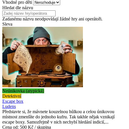
Vhodné pro děti
Hledat dle názvu
Zadanému názvu neodpovídají žádné hry ani operátoři.
Sleva
Neúnikovka (atypická)
Detektivní
Escape box
Ludens
Představte si, že mávnete kouzelnou hůlkou a celou únikovou
místnost zmenšíte do jednoho kufru. Tak takhle nějak vznikají
escape boxy. Samozřejmě v nich nechybí hledání indicií,...
Cena od:
500 Kč / skupina