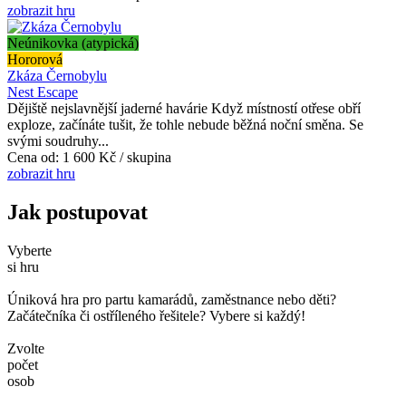
zobrazit hru
Neúnikovka (atypická)
Hororová
Zkáza Černobylu
Nest Escape
Dějiště nejslavnější jaderné havárie Když místností otřese obří
exploze, začínáte tušit, že tohle nebude běžná noční směna. Se
svými soudruhy...
Cena od:
1 600 Kč / skupina
zobrazit hru
Jak postupovat
Vyberte
si hru
Úniková hra pro partu kamarádů, zaměstnance nebo děti?
Začátečníka či ostříleného řešitele? Vybere si každý!
Zvolte
počet
osob