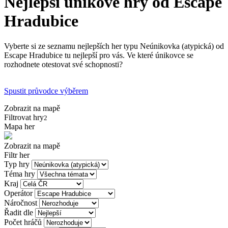
Nejlepší únikové hry od Escape
Hradubice
Vyberte si ze seznamu nejlepších her typu Neúnikovka (atypická) od
Escape Hradubice tu nejlepší pro vás. Ve které únikovce se
rozhodnete otestovat své schopnosti?
Spustit průvodce výběrem
Zobrazit na mapě
Filtrovat hry
2
Mapa her
Zobrazit na mapě
Filtr her
Typ hry
Téma hry
Kraj
Operátor
Náročnost
Řadit dle
Počet hráčů