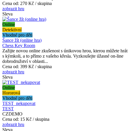
Cena od:
270 Kč / skupina
zobrazit hru
Sleva
Online
Detektivní
Vhodné pro děti
Šance žít (online hra)
Chess Key Room
Zažijte novou online zkušenost s únikovou hrou, kterou můžete hrát
s kýmkoli, a to přímo z vašeho křesla. Vyzkoušejte úžasné on-line
dobrodružství v oblasti...
Cena od:
399 Kč / skupina
zobrazit hru
Sleva
Online
Hororová
Vhodné pro děti
TEST_nekupovat
TEST
CZDEMO
Cena od:
15 Kč / skupina
zobrazit hru
Sleva