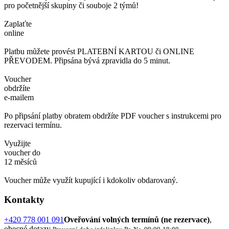
pro početnější skupiny či souboje 2 týmů!
Zaplaťte
online
Platbu můžete provést PLATEBNÍ KARTOU či ONLINE
PŘEVODEM. Připsána bývá zpravidla do 5 minut.
Voucher
obdržíte
e-mailem
Po připsání platby obratem obdržíte PDF voucher s instrukcemi pro
rezervaci termínu.
Využijte
voucher do
12 měsíců
Voucher může využít kupující i kdokoliv obdarovaný.
Kontakty
+420 778 001 091
Oveřování volných termínů (ne rezervace)
,
obecné dotazy