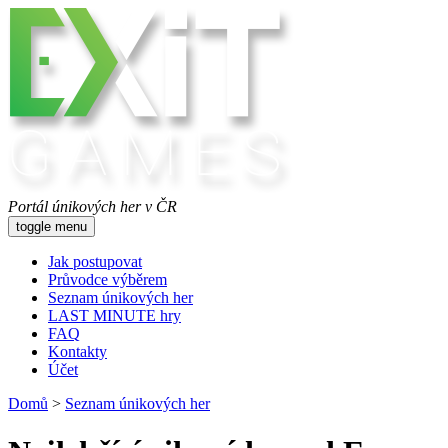
Portál únikových her v ČR
toggle menu
Jak postupovat
Průvodce výběrem
Seznam únikových her
LAST MINUTE hry
FAQ
Kontakty
Účet
Domů
>
Seznam únikových her