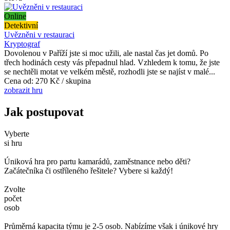
Online
Detektivní
Uvězněni v restauraci
Kryptograf
Dovolenou v Paříží jste si moc užili, ale nastal čas jet domů. Po
třech hodinách cesty vás přepadnul hlad. Vzhledem k tomu, že jste
se nechtěli motat ve velkém městě, rozhodli jste se najíst v malé...
Cena od:
270 Kč / skupina
zobrazit hru
Jak postupovat
Vyberte
si hru
Úniková hra pro partu kamarádů, zaměstnance nebo děti?
Začátečníka či ostříleného řešitele? Vybere si každý!
Zvolte
počet
osob
Průměrná kapacita týmu je 2-5 osob. Nabízíme však i únikové hry