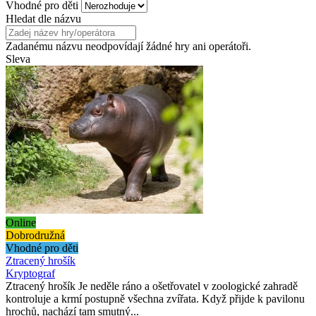
Vhodné pro děti
Hledat dle názvu
Zadanému názvu neodpovídají žádné hry ani operátoři.
Sleva
Online
Dobrodružná
Vhodné pro děti
Ztracený hrošík
Kryptograf
Ztracený hrošík Je neděle ráno a ošetřovatel v zoologické zahradě
kontroluje a krmí postupně všechna zvířata. Když přijde k pavilonu
hrochů, nachází tam smutný...