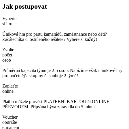
Jak postupovat
Vyberte
si hru
Úniková hra pro partu kamarádů, zaměstnance nebo děti?
Začátečníka či ostříleného řešitele? Vybere si každý!
Zvolte
počet
osob
Průměrná kapacita týmu je 2-5 osob. Nabízíme však i únikové hry
pro početnější skupiny či souboje 2 týmů!
Zaplaťte
online
Platbu můžete provést PLATEBNÍ KARTOU či ONLINE
PŘEVODEM. Připsána bývá zpravidla do 5 minut.
Voucher
obdržíte
e-mailem