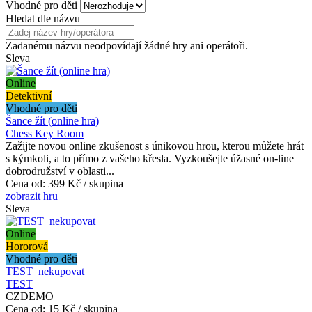
Vhodné pro děti
Hledat dle názvu
Zadanému názvu neodpovídají žádné hry ani operátoři.
Sleva
Online
Detektivní
Vhodné pro děti
Šance žít (online hra)
Chess Key Room
Zažijte novou online zkušenost s únikovou hrou, kterou můžete hrát
s kýmkoli, a to přímo z vašeho křesla. Vyzkoušejte úžasné on-line
dobrodružství v oblasti...
Cena od:
399 Kč / skupina
zobrazit hru
Sleva
Online
Hororová
Vhodné pro děti
TEST_nekupovat
TEST
CZDEMO
Cena od:
15 Kč / skupina