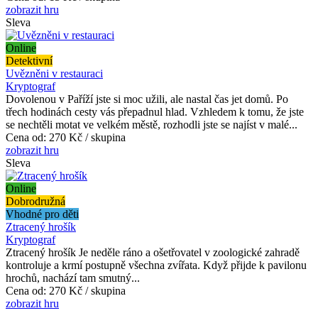
zobrazit hru
Sleva
Online
Detektivní
Uvězněni v restauraci
Kryptograf
Dovolenou v Paříží jste si moc užili, ale nastal čas jet domů. Po
třech hodinách cesty vás přepadnul hlad. Vzhledem k tomu, že jste
se nechtěli motat ve velkém městě, rozhodli jste se najíst v malé...
Cena od:
270 Kč / skupina
zobrazit hru
Sleva
Online
Dobrodružná
Vhodné pro děti
Ztracený hrošík
Kryptograf
Ztracený hrošík Je neděle ráno a ošetřovatel v zoologické zahradě
kontroluje a krmí postupně všechna zvířata. Když přijde k pavilonu
hrochů, nachází tam smutný...
Cena od:
270 Kč / skupina
zobrazit hru