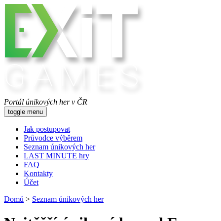
Portál únikových her v ČR
toggle menu
Jak postupovat
Průvodce výběrem
Seznam únikových her
LAST MINUTE hry
FAQ
Kontakty
Účet
Domů
>
Seznam únikových her