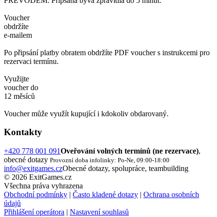
PŘEVODEM. Připsána bývá zpravidla do 5 minut.
Voucher
obdržíte
e-mailem
Po připsání platby obratem obdržíte PDF voucher s instrukcemi pro
rezervaci termínu.
Využijte
voucher do
12 měsíců
Voucher může využít kupující i kdokoliv obdarovaný.
Kontakty
+420 778 001 091
Oveřování volných termínů (ne rezervace)
,
obecné dotazy
Provozní doba infolinky: Po-Ne, 09:00-18:00
info@exitgames.cz
Obecné dotazy, spolupráce, teambuilding
© 2026 ExitGames.cz
Všechna práva vyhrazena
Obchodní podmínky
|
Často kladené dotazy
|
Ochrana osobních
údajů
Přihlášení operátora
|
Nastavení souhlasů