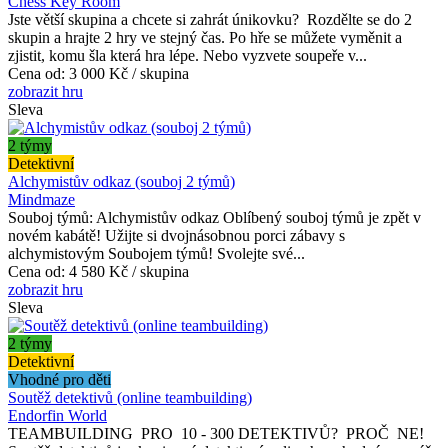
Chess Key Room
Jste větší skupina a chcete si zahrát únikovku? Rozdělte se do 2
skupin a hrajte 2 hry ve stejný čas. Po hře se můžete vyměnit a
zjistit, komu šla která hra lépe. Nebo vyzvete soupeře v...
Cena od:
3 000 Kč / skupina
zobrazit hru
Sleva
2 týmy
Detektivní
Alchymistův odkaz (souboj 2 týmů)
Mindmaze
Souboj týmů: Alchymistův odkaz Oblíbený souboj týmů je zpět v
novém kabátě! Užijte si dvojnásobnou porci zábavy s
alchymistovým Soubojem týmů! Svolejte své...
Cena od:
4 580 Kč / skupina
zobrazit hru
Sleva
2 týmy
Detektivní
Vhodné pro děti
Soutěž detektivů (online teambuilding)
Endorfin World
TEAMBUILDING PRO 10 - 300 DETEKTIVŮ? PROČ NE!