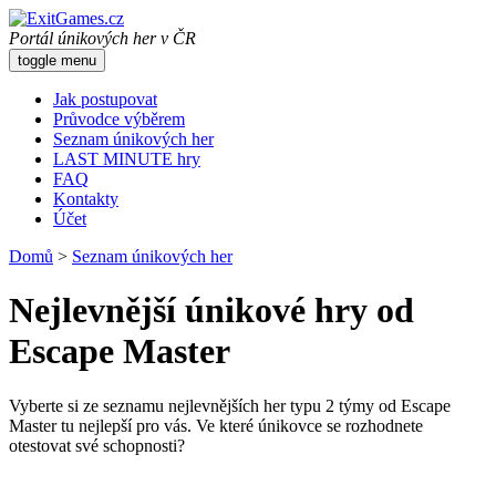
Portál únikových her v ČR
toggle menu
Jak postupovat
Průvodce výběrem
Seznam únikových her
LAST MINUTE hry
FAQ
Kontakty
Účet
Domů
>
Seznam únikových her
Nejlevnější únikové hry od
Escape Master
Vyberte si ze seznamu nejlevnějších her typu 2 týmy od Escape
Master tu nejlepší pro vás. Ve které únikovce se rozhodnete
otestovat své schopnosti?