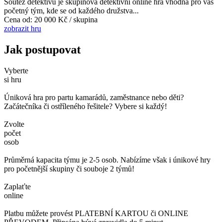
Soutěž detektivů je skupinová detektivní online hra vhodná pro váš
početný tým, kde se od každého družstva...
Cena od:
20 000 Kč / skupina
zobrazit hru
Jak postupovat
Vyberte
si hru
Úniková hra pro partu kamarádů, zaměstnance nebo děti?
Začátečníka či ostříleného řešitele? Vybere si každý!
Zvolte
počet
osob
Průměrná kapacita týmu je 2-5 osob. Nabízíme však i únikové hry
pro početnější skupiny či souboje 2 týmů!
Zaplaťte
online
Platbu můžete provést PLATEBNÍ KARTOU či ONLINE