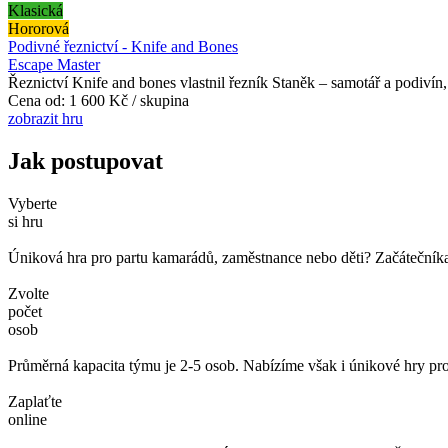
Klasická
Hororová
Podivné řeznictví - Knife and Bones
Escape Master
Řeznictví Knife and bones vlastnil řezník Staněk – samotář a podivín,
Cena od:
1 600 Kč / skupina
zobrazit hru
Jak postupovat
Vyberte
si hru
Úniková hra pro partu kamarádů, zaměstnance nebo děti? Začátečníka č
Zvolte
počet
osob
Průměrná kapacita týmu je 2-5 osob. Nabízíme však i únikové hry pro
Zaplaťte
online