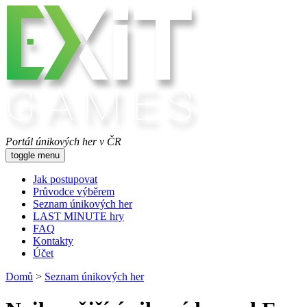
Portál únikových her v ČR
toggle menu
Jak postupovat
Průvodce výběrem
Seznam únikových her
LAST MINUTE hry
FAQ
Kontakty
Účet
Domů
>
Seznam únikových her