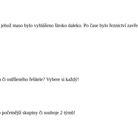
 jehož maso bylo vyhlášeno široko daleko. Po čase bylo řeznictví zavřen
i ostříleného řešitele? Vybere si každý!
 početnější skupiny či souboje 2 týmů!