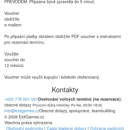
PŘEVODEM. Připsána bývá zpravidla do 5 minut.
Voucher
obdržíte
e-mailem
Po připsání platby obratem obdržíte PDF voucher s instrukcemi
pro rezervaci termínu.
Využijte
voucher do
12 měsíců
Voucher může využít kupující i kdokoliv obdarovaný.
Kontakty
+420 778 001 091
Oveřování volných termínů (ne rezervace)
,
obecné dotazy
Provozní doba infolinky: Po-Ne, 09:00-18:00
info@exitgames.cz
Obecné dotazy, spolupráce, teambuilding
© 2026 ExitGames.cz
Všechna práva vyhrazena
Obchodní podmínky
|
Často kladené dotazy
|
Ochrana osobních