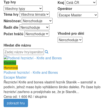
Typ hry
Kraj
Operátor
Téma hry
Náročnost
Řadit dle
Vhodné pro děti
Počet hráčů
Hledat dle názvu
Klasická
Hororová
Podivné řeznictví - Knife and Bones
Escape Master
Řeznictví Knife and bones vlastnil řezník Staněk – samotář a
podivín, jehož maso bylo vyhlášeno široko daleko. Po čase bylo
řeznictví zavřeno a proslýchalo se, že je Staněk...
Cena od:
1 600 Kč / skupina
zobrazit hru