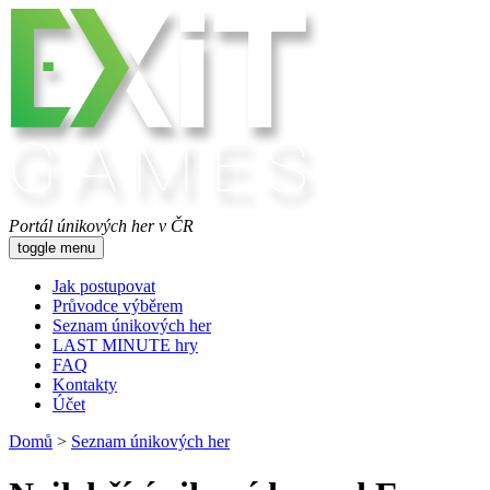
Portál únikových her v ČR
toggle menu
Jak postupovat
Průvodce výběrem
Seznam únikových her
LAST MINUTE hry
FAQ
Kontakty
Účet
Domů
>
Seznam únikových her