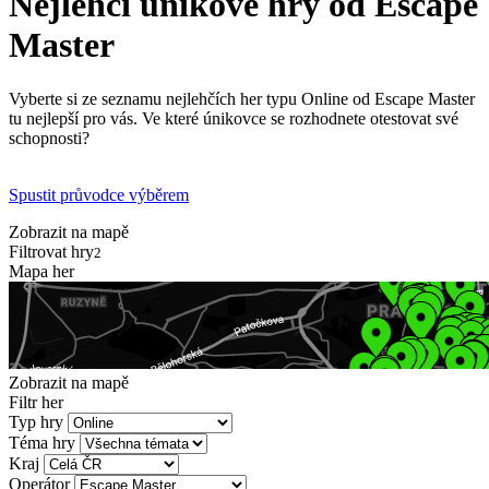
Nejlehčí únikové hry od Escape
Master
Vyberte si ze seznamu nejlehčích her typu Online od Escape Master
tu nejlepší pro vás. Ve které únikovce se rozhodnete otestovat své
schopnosti?
Spustit průvodce výběrem
Zobrazit na mapě
Filtrovat hry
2
Mapa her
Zobrazit na mapě
Filtr her
Typ hry
Téma hry
Kraj
Operátor