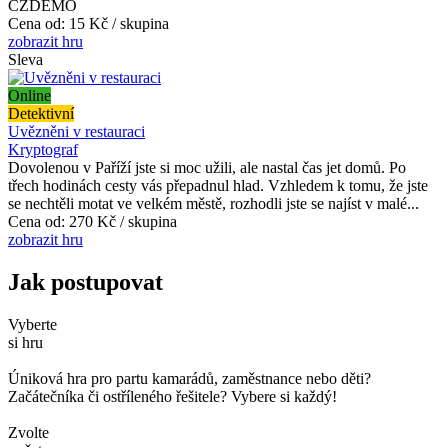
CZDEMO
Cena od:
15 Kč / skupina
zobrazit hru
Sleva
Online
Detektivní
Uvězněni v restauraci
Kryptograf
Dovolenou v Paříží jste si moc užili, ale nastal čas jet domů. Po
třech hodinách cesty vás přepadnul hlad. Vzhledem k tomu, že jste
se nechtěli motat ve velkém městě, rozhodli jste se najíst v malé...
Cena od:
270 Kč / skupina
zobrazit hru
Jak postupovat
Vyberte
si hru
Úniková hra pro partu kamarádů, zaměstnance nebo děti?
Začátečníka či ostříleného řešitele? Vybere si každý!
Zvolte