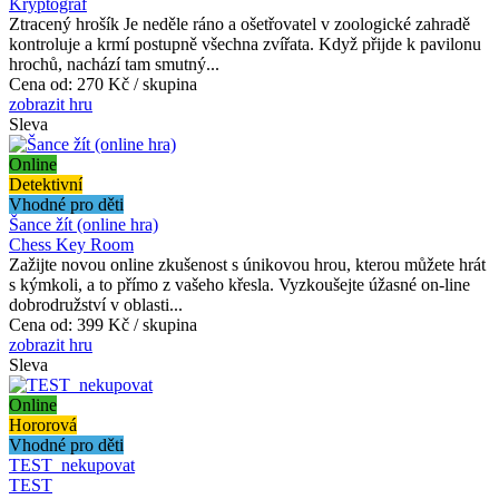
Kryptograf
Ztracený hrošík Je neděle ráno a ošetřovatel v zoologické zahradě
kontroluje a krmí postupně všechna zvířata. Když přijde k pavilonu
hrochů, nachází tam smutný...
Cena od:
270 Kč / skupina
zobrazit hru
Sleva
Online
Detektivní
Vhodné pro děti
Šance žít (online hra)
Chess Key Room
Zažijte novou online zkušenost s únikovou hrou, kterou můžete hrát
s kýmkoli, a to přímo z vašeho křesla. Vyzkoušejte úžasné on-line
dobrodružství v oblasti...
Cena od:
399 Kč / skupina
zobrazit hru
Sleva
Online
Hororová
Vhodné pro děti
TEST_nekupovat
TEST