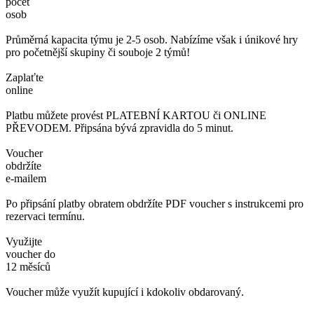
počet
osob
Průměrná kapacita týmu je 2-5 osob. Nabízíme však i únikové hry
pro početnější skupiny či souboje 2 týmů!
Zaplaťte
online
Platbu můžete provést PLATEBNÍ KARTOU či ONLINE
PŘEVODEM. Připsána bývá zpravidla do 5 minut.
Voucher
obdržíte
e-mailem
Po připsání platby obratem obdržíte PDF voucher s instrukcemi pro
rezervaci termínu.
Využijte
voucher do
12 měsíců
Voucher může využít kupující i kdokoliv obdarovaný.