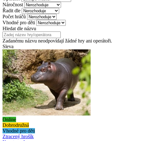
Náročnost
Řadit dle
Počet hráčů
Vhodné pro děti
Hledat dle názvu
Zadanému názvu neodpovídají žádné hry ani operátoři.
Sleva
Online
Dobrodružná
Vhodné pro děti
Ztracený hrošík