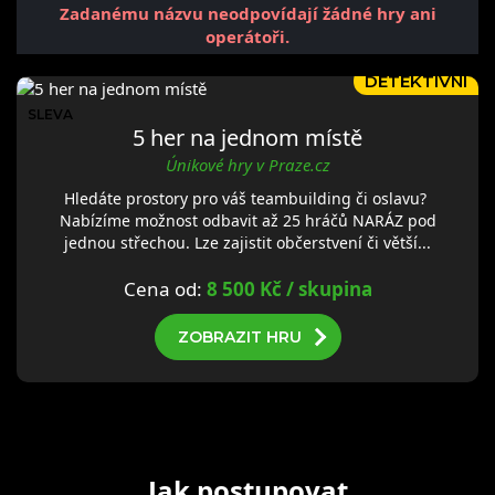
Zadanému názvu neodpovídají žádné hry ani
operátoři.
TEAMBUILDING
DETEKTIVNÍ
SLEVA
5 her na jednom místě
Únikové hry v Praze.cz
Hledáte prostory pro váš teambuilding či oslavu?
Nabízíme možnost odbavit až 25 hráčů NARÁZ pod
jednou střechou. Lze zajistit občerstvení či větší...
Cena od:
8 500 Kč / skupina
ZOBRAZIT HRU
Jak postupovat