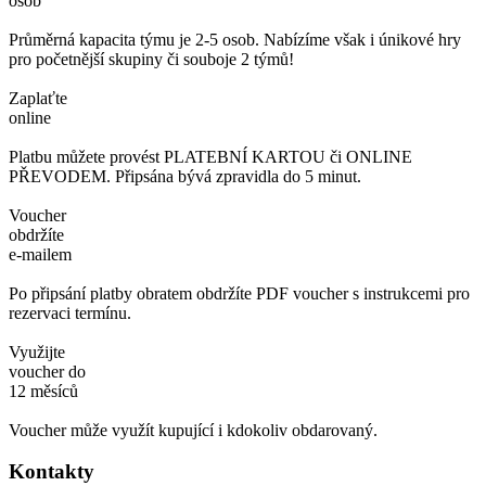
osob
Průměrná kapacita týmu je 2-5 osob. Nabízíme však i únikové hry
pro početnější skupiny či souboje 2 týmů!
Zaplaťte
online
Platbu můžete provést PLATEBNÍ KARTOU či ONLINE
PŘEVODEM. Připsána bývá zpravidla do 5 minut.
Voucher
obdržíte
e-mailem
Po připsání platby obratem obdržíte PDF voucher s instrukcemi pro
rezervaci termínu.
Využijte
voucher do
12 měsíců
Voucher může využít kupující i kdokoliv obdarovaný.
Kontakty