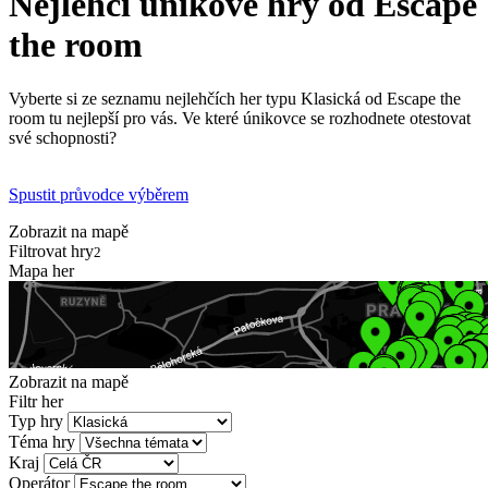
Nejlehčí únikové hry od Escape
the room
Vyberte si ze seznamu nejlehčích her typu Klasická od Escape the
room tu nejlepší pro vás. Ve které únikovce se rozhodnete otestovat
své schopnosti?
Spustit průvodce výběrem
Zobrazit na mapě
Filtrovat hry
2
Mapa her
Zobrazit na mapě
Filtr her
Typ hry
Téma hry
Kraj
Operátor