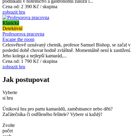
podnikání v hotelnictví a gastronomii založil i...
Cena od:
2 390 Kč / skupina
zobrazit hru
Klasická
Detektivní
Profesorova pracovna
Escape the room
Celosvětově uznávaný chemik, profesor Samuel Bishop, se začal v
poslední době chovat hodně zvláštně. Momentálně není k zastižení.
Jeho kolega a nejlepší kamarád,...
Cena od:
1 790 Kč / skupina
zobrazit hru
Jak postupovat
Vyberte
si hru
Úniková hra pro partu kamarádů, zaměstnance nebo děti?
Začátečníka či ostříleného řešitele? Vybere si každý!
Zvolte
počet