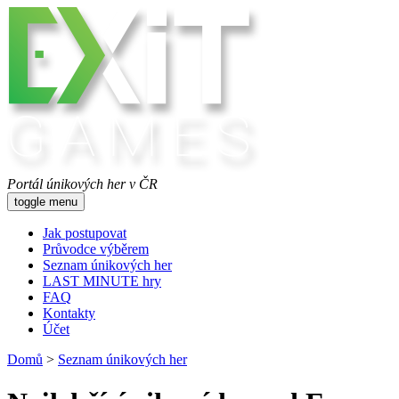
Portál únikových her v ČR
toggle menu
Jak postupovat
Průvodce výběrem
Seznam únikových her
LAST MINUTE hry
FAQ
Kontakty
Účet
Domů
>
Seznam únikových her